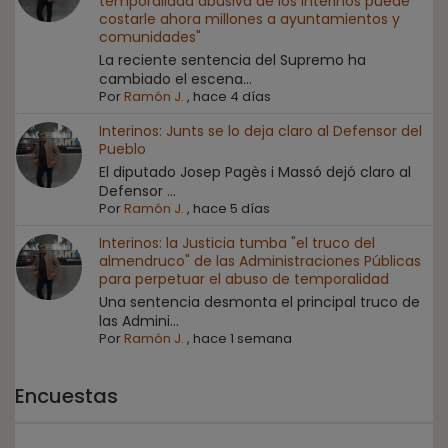
temporalidad abusiva de los interinos puede
costarle ahora millones a ayuntamientos y
comunidades"
La reciente sentencia del Supremo ha
cambiado el escena...
Por
Ramón J.
,
hace 4 días
Interinos: Junts se lo deja claro al Defensor del
Pueblo
El diputado Josep Pagès i Massó dejó claro al
Defensor ...
Por
Ramón J.
,
hace 5 días
Interinos: la Justicia tumba "el truco del
almendruco" de las Administraciones Públicas
para perpetuar el abuso de temporalidad
Una sentencia desmonta el principal truco de
las Admini...
Por
Ramón J.
,
hace 1 semana
Encuestas