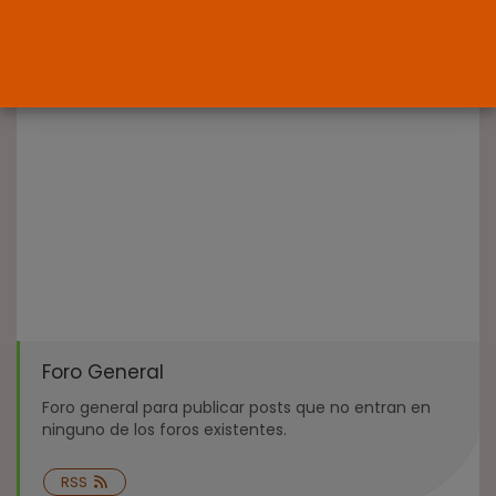
OPINIÓN
Interinos: el error del Supremo
que...
POR
RAMÓN J.
05/08/2026
Foro General
Foro general para publicar posts que no entran en
ninguno de los foros existentes.
RSS