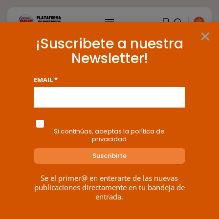
×
¡Suscribete a nuestra
Foro General – Foros
Newsletter!
EMAIL *
BUSCAR
Zona Pública
ENTRADAS RECIENTES
Si continúas, aceptas la política de
Canarias
privacidad
El Ministerio de Justicia vende
‘propaganda...
POR
RAMÓN J.
07/08/2026
Se el primer@ en enterarte de las nuevas
publicaciones directamente en tu bandeja de
OPINIÓN
entrada.
Interinos: Europa mueve pieza,
los jueces...
POR
RAMÓN J.
06/08/2026