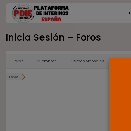
Search
F
for:
Inicia Sesión – Foros
Ú
P
F
E
Foros
Miembros
Últimos Mensajes
Foros