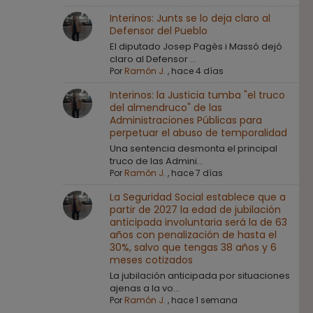
Interinos: Junts se lo deja claro al
Defensor del Pueblo
El diputado Josep Pagès i Massó dejó
claro al Defensor ...
Por
Ramón J.
,
hace 4 días
Interinos: la Justicia tumba "el truco
del almendruco" de las
Administraciones Públicas para
perpetuar el abuso de temporalidad
Una sentencia desmonta el principal
truco de las Admini...
Por
Ramón J.
,
hace 7 días
La Seguridad Social establece que a
partir de 2027 la edad de jubilación
anticipada involuntaria será la de 63
años con penalización de hasta el
30%, salvo que tengas 38 años y 6
meses cotizados
La jubilación anticipada por situaciones
ajenas a la vo...
Por
Ramón J.
,
hace 1 semana