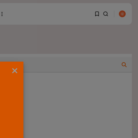
1
1
BUSCAR
Sorry, you have no
×
bookmarks yet.
ENTRADAS RECIENTES
0
OPINIÓN
Interinos: Europa
mueve pieza, los
jueces...
POR
RAMÓN J.
06/08/2026
OPINIÓN
Interinos: el error del
Supremo que...