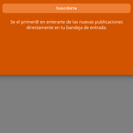
Se el primer@ en enterarte de las nuevas publicaciones
directamente en tu bandeja de entrada.
iso para ver esta página