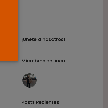
POR
RAMÓN J.
05/08/2026
Abogados
El abogado Javier
Arauz, en Murcia,...
POR
RAMÓN J.
04/08/2026
¡Únete a nosotros!
Miembros en línea
Posts Recientes