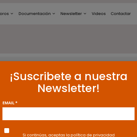
oros
Documentación
Newsletter
Videos
Contactar
ltimos Post
Modelos de Escritos
Perfil de Newsletter
reguntas y Respuestas
Resoluciones y
Publicaciones
oro General
ncuestas
¡Suscribete a nuestra
Newsletter!
EMAIL *
Si continúas, aceptas la política de privacidad