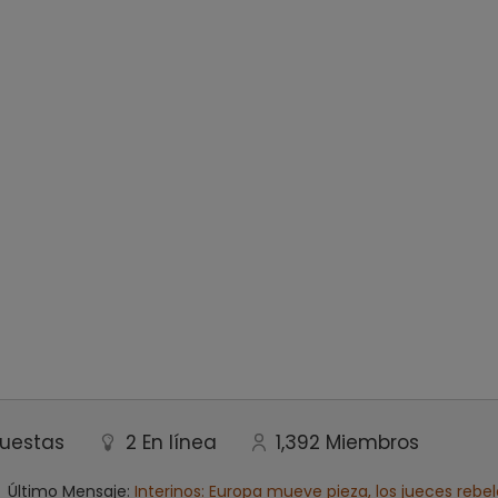
uestas
2
En línea
1,392
Miembros
Último Mensaje:
Interinos: Europa mueve pieza, los jueces re