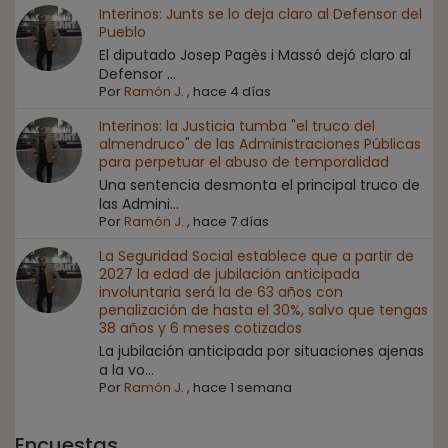
Interinos: Junts se lo deja claro al Defensor del
Pueblo
El diputado Josep Pagès i Massó dejó claro al
Defensor ...
Por
Ramón J.
,
hace 4 días
Interinos: la Justicia tumba "el truco del
almendruco" de las Administraciones Públicas
para perpetuar el abuso de temporalidad
Una sentencia desmonta el principal truco de
las Admini...
Por
Ramón J.
,
hace 7 días
La Seguridad Social establece que a partir de
2027 la edad de jubilación anticipada
involuntaria será la de 63 años con
penalización de hasta el 30%, salvo que tengas
38 años y 6 meses cotizados
La jubilación anticipada por situaciones ajenas
a la vo...
Por
Ramón J.
,
hace 1 semana
Encuestas