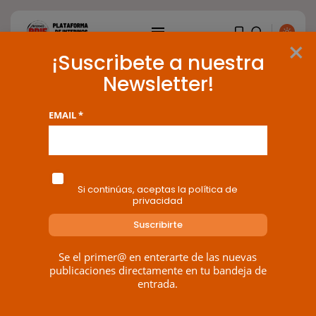
×
¡Suscribete a nuestra
Ramón J. – Perfil – Foros
Newsletter!
EMAIL *
Inicio del Foro
|
Últimos Mensajes
BUSCAR
ENTRADAS RECIENTES
Si continúas, aceptas la política de
privacidad
OPINIÓN
Interinos: Europa mueve pieza,
los jueces...
Ramón J.
@ramontfe
POR
RAMÓN J.
06/08/2026
Se el primer@ en enterarte de las nuevas
publicaciones directamente en tu bandeja de
Admin
OPINIÓN
entrada.
Interinos: el error del Supremo
Ilustre
que...
Registrado: 12/06/2021 13:24