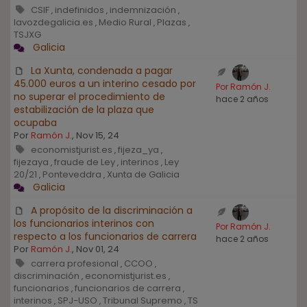
CSIF
indefinidos
indemnización
,
,
,
lavozdegalicia.es
Medio Rural
Plazas
,
,
,
TSJXG
Galicia
La Xunta, condenada a pagar
45.000 euros a un interino cesado por
Por Ramón J.
no superar el procedimiento de
hace 2 años
estabilización de la plaza que
ocupaba
Por
Ramón J.
, Nov 15, 24
economistjurist.es
fijeza_ya
,
,
fijezaya
fraude de Ley
interinos
Ley
,
,
,
20/21
Ponteveddra
Xunta de Galicia
,
,
Galicia
A propósito de la discriminación a
los funcionarios interinos con
Por Ramón J.
respecto a los funcionarios de carrera
hace 2 años
Por
Ramón J.
, Nov 01, 24
carrera profesional
CCOO
,
,
discriminación
economistjurist.es
,
,
funcionarios
funcionarios de carrera
,
,
interinos
SPJ-USO
Tribunal Supremo
TS
,
,
,