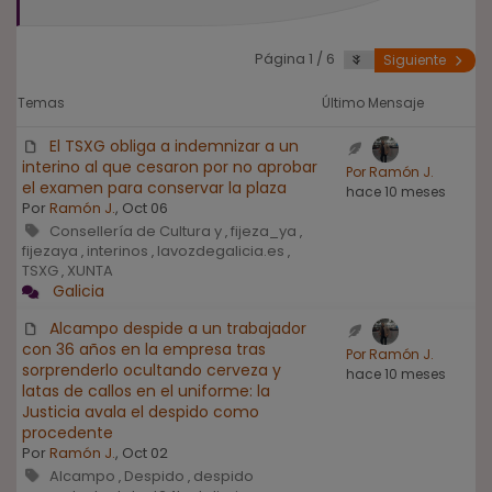
Página 1 / 6
Siguiente
Temas
Último Mensaje
El TSXG obliga a indemnizar a un
interino al que cesaron por no aprobar
Por Ramón J.
el examen para conservar la plaza
hace 10 meses
Por
Ramón J.
, Oct 06
Consellería de Cultura y
fijeza_ya
,
,
fijezaya
interinos
lavozdegalicia.es
,
,
,
TSXG
XUNTA
,
Galicia
Alcampo despide a un trabajador
con 36 años en la empresa tras
Por Ramón J.
sorprenderlo ocultando cerveza y
hace 10 meses
latas de callos en el uniforme: la
Justicia avala el despido como
procedente
Por
Ramón J.
, Oct 02
Alcampo
Despido
despido
,
,