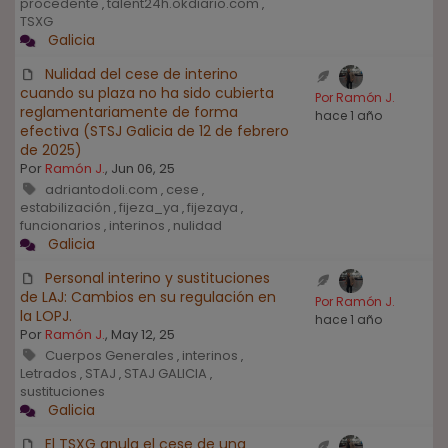
procedente
talent24h.okdiario.com
,
,
TSXG
Galicia
Nulidad del cese de interino
cuando su plaza no ha sido cubierta
Por Ramón J.
reglamentariamente de forma
hace 1 año
efectiva (STSJ Galicia de 12 de febrero
de 2025)
Por
Ramón J.
, Jun 06, 25
adriantodoli.com
cese
,
,
estabilización
fijeza_ya
fijezaya
,
,
,
funcionarios
interinos
nulidad
,
,
Galicia
Personal interino y sustituciones
de LAJ: Cambios en su regulación en
Por Ramón J.
la LOPJ.
hace 1 año
Por
Ramón J.
, May 12, 25
Cuerpos Generales
interinos
,
,
Letrados
STAJ
STAJ GALICIA
,
,
,
sustituciones
Galicia
El TSXG anula el cese de una