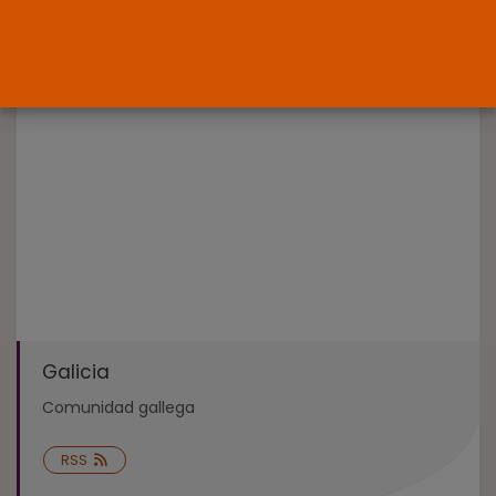
Interinos: el error del Supremo
que...
POR
RAMÓN J.
05/08/2026
Abogados
El abogado Javier Arauz, en
Murcia,...
POR
RAMÓN J.
04/08/2026
Galicia
Comunidad gallega
RSS