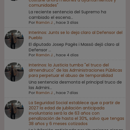
costarle ahora millones a ayuntamientos y
comunidades"
La reciente sentencia del Supremo ha
cambiado el escena...
Por
Ramón J.
,
hace 3 días
Interinos: Junts se lo deja claro al Defensor del
Pueblo
El diputado Josep Pagès i Massó dejó claro al
Defensor ...
Por
Ramón J.
,
hace 4 días
Interinos: la Justicia tumba "el truco del
almendruco" de las Administraciones Públicas
para perpetuar el abuso de temporalidad
Una sentencia desmonta el principal truco de
las Admini...
Por
Ramón J.
,
hace 7 días
La Seguridad Social establece que a partir de
2027 la edad de jubilación anticipada
involuntaria será la de 63 años con
penalización de hasta el 30%, salvo que tengas
38 años y 6 meses cotizados