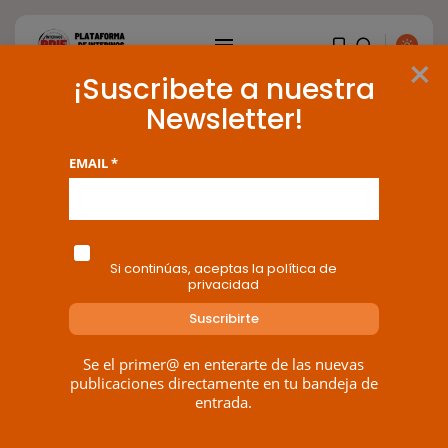
×
¡Suscribete a nuestra
Galicia – Foros
Newsletter!
EMAIL *
BUSCAR
Zona Conexión Blog-...
Si continúas, aceptas la política de
privacidad
ENTRADAS RECIENTES
OPINIÓN
Interinos: Europa mueve pieza,
los jueces...
Se el primer@ en enterarte de las nuevas
publicaciones directamente en tu bandeja de
POR
RAMÓN J.
06/08/2026
entrada.
OPINIÓN