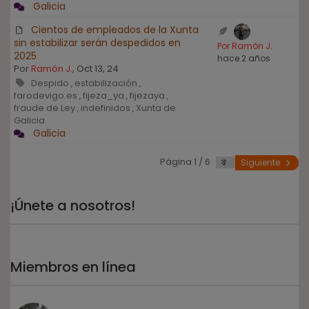
Galicia
Cientos de empleados de la Xunta
sin estabilizar serán despedidos en
Por Ramón J.
2025
hace 2 años
Por
Ramón J.
, Oct 13, 24
Despido
estabilización
,
,
farodevigo.es
fijeza_ya
fijezaya
,
,
,
fraude de Ley
indefinidos
Xunta de
,
,
Galicia
Galicia
Página 1 / 6
Siguiente
¡Únete a nosotros!
Miembros en línea