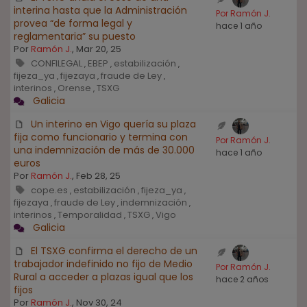
interina hasta que la Administración
Por Ramón J.
provea “de forma legal y
hace 1 año
reglamentaria” su puesto
Por
Ramón J.
, Mar 20, 25
CONFILEGAL
EBEP
estabilización
,
,
,
fijeza_ya
fijezaya
fraude de Ley
,
,
,
interinos
Orense
TSXG
,
,
Galicia
Un interino en Vigo quería su plaza
fija como funcionario y termina con
Por Ramón J.
una indemnización de más de 30.000
hace 1 año
euros
Por
Ramón J.
, Feb 28, 25
cope.es
estabilización
fijeza_ya
,
,
,
fijezaya
fraude de Ley
indemnización
,
,
,
interinos
Temporalidad
TSXG
Vigo
,
,
,
Galicia
El TSXG confirma el derecho de un
trabajador indefinido no fijo de Medio
Por Ramón J.
Rural a acceder a plazas igual que los
hace 2 años
fijos
Por
Ramón J.
, Nov 30, 24