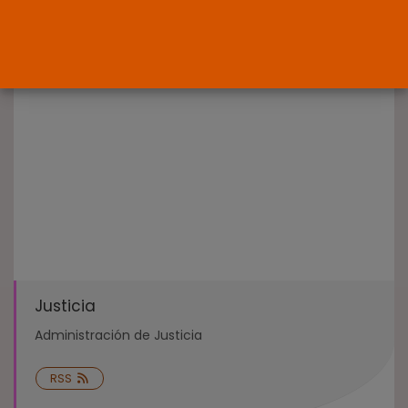
Interinos: Europa mueve pieza,
los jueces...
POR
RAMÓN J.
06/08/2026
OPINIÓN
Interinos: el error del Supremo
que...
POR
RAMÓN J.
05/08/2026
Justicia
Administración de Justicia
RSS