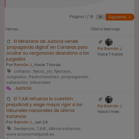
Página 1 / 19
Siguiente
Temas
Último Mensaje
El Ministerio de Justicia vende
'propaganda digital' en Canarias para
Por Ramón J.
ocultar su vergonzoso abandono a los
hace 7 horas
juzgados
Por
Ramón J.
, hace 7 horas
colapso
fijeza_ya
fijezaya
,
,
,
Juzgados
PedroSanchez
propaganda
,
,
,
saturación
tribunales
,
Justicia
El TJUE refuerza la cuestión
prejudicial y exige mayor rigor a los
Por Ramón J.
tribunales nacionales de última
hace 1 mes
instancia
Por
Ramón J.
, Jun 24
Sentencia
TJUE
última instancia
,
,
,
www.economistjurist.es