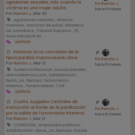
agresiones sexuales, solo cuando la
Por Ramón J.
víctima es una mujer adulta
hace 4 meses
Por
Ramón J.
, Mar 30
agresiones sexuales
infancia
,
,
menores
menores de edad
Ministerio
,
,
de Juventud e
Tribunal Supremo
TS
,
,
,
www.articulo14.es
Justicia
Interinos: la no concesión de la
fijeza paraliza macrocausas clave
Por Ramón J.
Por
Ramón J.
, Mar 13
hace 5 meses
Audiencia Nacional
causas penales
,
,
diariosabemos.com
estabilización
,
,
fijeza_ya
fijezaya
funcionarios
,
,
,
interinos
Temporalidad
TJUE
,
,
Justicia
Cuatro Juzgados Centrales de
Instrucción al borde de la paralización
Por Ramón J.
por la salida de funcionarios interinos
hace 5 meses
Por
Ramón J.
, Mar 12
CONFILEGAL
empleados públicos
,
,
estabilización
fijeza_ya
fijezaya
fraude
,
,
,