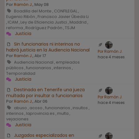
Por
Ramón J.
, May 08
Boadilla del Monte
CONFILEGAL
,
,
Eugenio Ribón
Francisco Javier Úbeda Li
,
ICAM
Ley de Eficiencia Justici
Maddrid
,
,
,
,
reforma
Rodríguez Padrón
TSJM
,
,
Justicia
Sin funcionarios ni interinos no
habrá justicia en la Audiencia Nacional
Por Ramón J.
Por
Ramón J.
, Abr 17
hace 4 meses
Audiencia Nacional
empleados
,
públicos
funcionarios
interinos
,
,
,
Temporalidad
Justicia
Destinada en Tenerife una jueza
multada por insultar a funcionarios
Por Ramón J.
Por
Ramón J.
, Abr 06
hace 4 meses
abuso
acoso
funcionarios
insultos
,
,
,
,
interinos
laprovincia.es
multa
,
,
,
vejaciones
Justicia
Juzgados especializados en