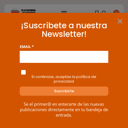
×
¡Suscribete a nuestra
Justicia – Foros
Newsletter!
EMAIL *
BUSCAR
Zona Conexión Blog ...
Si continúas, aceptas la política de
privacidad
ENTRADAS RECIENTES
Canarias
El Ministerio de Justicia vende
‘propaganda...
Se el primer@ en enterarte de las nuevas
POR
RAMÓN J.
07/08/2026
publicaciones directamente en tu bandeja de
entrada.
OPINIÓN