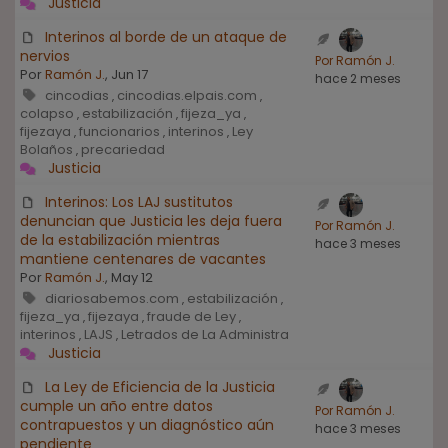
Justicia
Interinos al borde de un ataque de
nervios
Por Ramón J.
Por
Ramón J.
, Jun 17
hace 2 meses
cincodias
cincodias.elpais.com
,
,
colapso
estabilización
fijeza_ya
,
,
,
fijezaya
funcionarios
interinos
Ley
,
,
,
Bolaños
precariedad
,
Justicia
Interinos: Los LAJ sustitutos
denuncian que Justicia les deja fuera
Por Ramón J.
de la estabilización mientras
hace 3 meses
mantiene centenares de vacantes
Por
Ramón J.
, May 12
diariosabemos.com
estabilización
,
,
fijeza_ya
fijezaya
fraude de Ley
,
,
,
interinos
LAJS
Letrados de La Administra
,
,
Justicia
La Ley de Eficiencia de la Justicia
cumple un año entre datos
Por Ramón J.
contrapuestos y un diagnóstico aún
hace 3 meses
pendiente