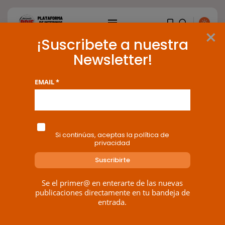
×
¡Suscribete a nuestra
Sector Privado y Resto – Foros
Newsletter!
EMAIL *
BUSCAR
Zona Conexión Blog ...
Si continúas, aceptas la política de
privacidad
ENTRADAS RECIENTES
OPINIÓN
Interinos: Europa mueve pieza,
los jueces...
Se el primer@ en enterarte de las nuevas
publicaciones directamente en tu bandeja de
POR
RAMÓN J.
06/08/2026
entrada.
OPINIÓN