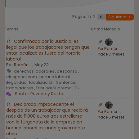
Página 1 / 2
Siguiente
Temas
Último Mensaje
Confirmado por la Justicia: es
ilegal que los trabajadores tengan que
Por Ramón J.
estar localizables fuera del horario
hace 3 meses
laboral
Por
Ramón J.
, May 22
derechos laborales
descanso
,
,
elespanol.com
horario laboral
,
,
ilegalidad
localización
Sentencia
,
,
,
trabajadores
Tribunal Supremo
TS
,
,
Sector Privado y Resto
Declarado improcedente el
despido de un trabajador que recibirá
Por Ramón J.
más de 11.000 euros tras estrellarse
hace 5 meses
con la furgoneta de la empresa en
horario laboral estando gravemente
ebrio