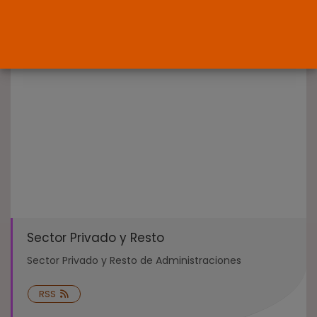
Interinos: el error del Supremo
que...
POR
RAMÓN J.
05/08/2026
Abogados
El abogado Javier Arauz, en
Murcia,...
POR
RAMÓN J.
04/08/2026
Sector Privado y Resto
Sector Privado y Resto de Administraciones
RSS