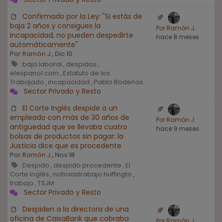
Confirmado por la Ley: "Si estás de
baja 2 años y consigues la
Por Ramón J.
incapacidad, no pueden despedirte
hace 8 meses
automáticamente"
Por
Ramón J.
, Dic 10
baja laboral
despidos
,
,
elespanol.com
Estatuto de los
,
Trabajado
incapacidad
Pablo Ródenas
,
,
Sector Privado y Resto
El Corte Inglés despide a un
empleado con más de 30 años de
Por Ramón J.
antigüedad que se llevaba cuatro
hace 9 meses
bolsas de productos sin pagar: la
Justicia dice que es procedente
Por
Ramón J.
, Nov 18
Despido
despido procedente
El
,
,
Corte Inglés
noticiastrabajo.huffingto
,
,
trabajo
TSJM
,
Sector Privado y Resto
Despiden a la directora de una
oficina de CaixaBank que cobraba
Por Ramón J.