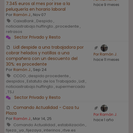
7.345 euros al mes por irse a la
hace 9 meses
peluquería en horario laboral
Por
Ramón J.
, Nov 07
CaixaBank
Despido
,
,
noticiastrabajo.huffingto
procedente
,
,
retrasos
Sector Privado y Resto
Lidl despide a una trabajadora por
cobrar helados y natillas a una
Por Ramón J.
compañera con un descuento del
hace 11 meses
30%: es procedente
Por
Ramón J.
, Sep 24
CCOO
despido procedente
,
,
despidos
Estatuto de los Trabajado
Lidl
,
,
,
noticiastrabajo.huffingto
supermercado
,
TSJ
,
Sector Privado y Resto
Comando Actualidad - Caza tu
Plaza
Por Ramón J.
Por
Ramón J.
, Mar 14, 25
hace 1 año
Comando Actualidad
estabilización
,
,
fijeza_ya
fijezaya
interinos
rtve.es
,
,
,