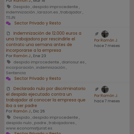
Por
Ramón J.
, Mar 16
Despido
despido improcedente
,
,
indemnización
larazon.es
trabajador
,
,
,
TSJN
Sector Privado y Resto
Indemnización de 12.000 euros a
una trabajadora por rescindirle el
Por Ramón J.
contrato una semana antes de
hace 7 meses
incorporarse a la empresa
Por
Ramón J.
, Ene 23
despido improcedente
diariosur.es
,
,
incorporación
indemnización
,
,
Sentencia
Sector Privado y Resto
Declarado nulo por discriminatorio
el despido ejecutado contra un
Por Ramón J.
trabajador al conocer la empresa que
hace 7 meses
iba a ser padre
Por
Ramón J.
, Dic 26
Despido
despido improcedente
,
,
despido nulo
padre
trabajadores
,
,
,
www.economistjurist.es
Sector Privado y Resto