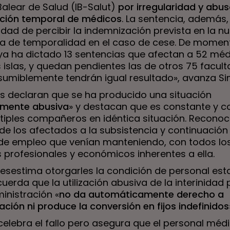
Balear de Salud (IB-Salut)
por irregularidad y abus
ción temporal de médicos
. La sentencia, además,
lidad de percibir la indemnización prevista en la n
a de temporalidad en el caso de cese. De moment
 ya ha dictado 13 sentencias que afectan a 52 mé
 islas, y quedan pendientes las de otros 75 faculta
sumiblemente tendrán igual resultado», avanza Si
es declaran que se ha producido una situación
amente abusiva
» y destacan que es constante y 
ltiples compañeros en idéntica situación. Reconoc
e los afectados a la subsistencia y continuación 
 de empleo que venían manteniendo, con todos lo
 profesionales y económicos inherentes a ella.
desestima otorgarles la condición de personal est
ecuerda que la utilización abusiva de la interinidad
inistración «
no da automáticamente derecho a
ción ni produce la conversión en fijos indefinidos
celebra el fallo pero asegura que el personal méd