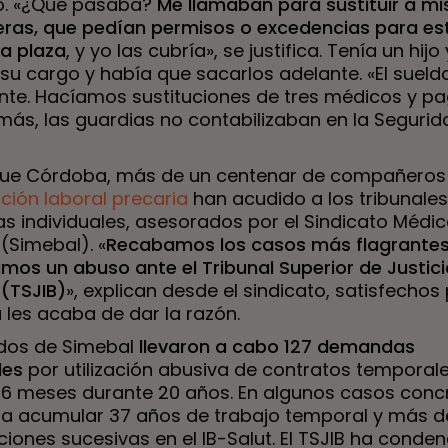
ó. «¿Qué pasaba?
Me llamaban para sustituir a mi
as, que pedían permisos o excedencias para est
la plaza
, y yo las cubría», se justifica. Tenía un hijo
su cargo y había que sacarlos adelante. «El suel
nte. Hacíamos sustituciones de tres médicos y p
más, las guardias no contabilizaban en la Segurid
 que Córdoba, más de un centenar de compañeros
ación laboral precaria
han acudido a los tribunale
 individuales, asesorados por el Sindicato Médi
(Simebal). «
Recabamos los casos más flagrantes
mos un abuso ante el Tribunal Superior de Justici
 (TSJIB)
», explican desde el sindicato, satisfechos
ia les acaba de dar la razón.
iados de Simebal
llevaron a cabo 127 demandas
les
por utilización abusiva de contratos temporal
y 6 meses durante 20 años. En algunos casos conc
 a acumular 37 años de trabajo temporal y más d
iones sucesivas en el IB-Salut. El TSJIB ha conde