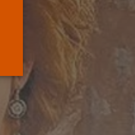
mueve pieza, los
jueces...
POR
RAMÓN J.
06/08/2026
OPINIÓN
Interinos: el error del
Supremo que...
POR
RAMÓN J.
05/08/2026