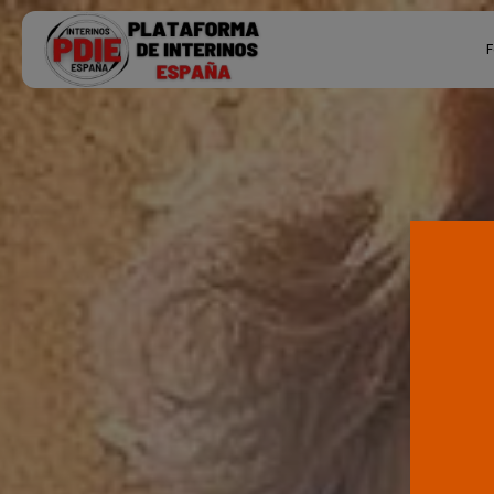
Search
F
for:
Ú
P
F
E