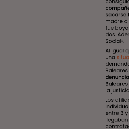
consigui
compañer
sacarse 
madre a 
fue boya
dos. Ade
Social».
Al igual
una
situ
demandas
Baleares 
denuncia
Baleares
la justic
Los afil
individua
entre 3 
llegaban
contratac