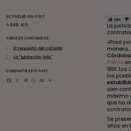
ACTIVIDAD DEL POST
Like
549
0
La justic
contratac
TABLA DE CONTENIDOS:
«Pasé po
manera… T
El requisito del catalán
Córdoba
La "jubilación feliz"
Palma
en
1991. Los
COMPARTIR ESTE POST
los puebl
Facebook
X
Telegram
WhatsApp
Email
Compartir
estabili
cien cont
máximo q
que ha d
contrato
Se prese
años en 