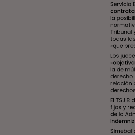
Servicio 
contrata
la posibi
normativ
Tribunal
todas las
«que pre
Los juec
«
objetiv
la de mú
derecho d
relación
derechos
El TSJIB 
fijos y r
de la Adm
indemniza
Simebal 