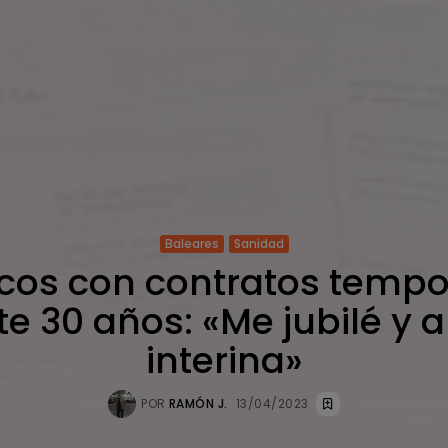
Baleares
Sanidad
cos con contratos tempo
e 30 años: «Me jubilé y 
interina»
POR
RAMÓN J.
13/04/2023