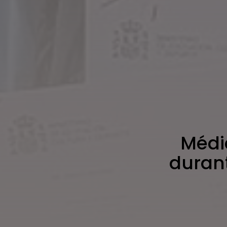
Médi
durant