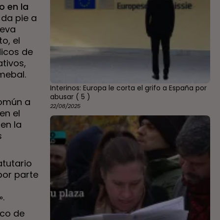
o en la
 da pie a
ueva
o, el
dicos de
tivos,
mebal.
Interinos: Europa le corta el grifo a España por
abusar
( 5 )
común a
22/08/2025
en el
en la
s
atutario
 por parte
».
ico de