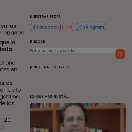
NUESTRAS REDES
 en las
Facebook
X
Telegram
emnizarlos
quella
BUSCAR
aría
el año
¡ÚNETE A NOSOTROS!
ntes en
ás de
na
, fue lo
gentina,
LO QUE MÁS GUSTA...
de los
n 20
lo