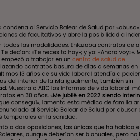
ia condena al Servicio Balear de Salud por «abuso»
iones de facultativos y abre la posibilidad a ind
r todas las modalidades. Enlazaba contratos de a
e decían: «Te necesito hoy»; y yo: «Ahora voy»».
M
empezó a trabajar en un
centro de salud de
lazando contratos basura de días o semanas en 
 últimos 13 años de su vida laboral atendía a pacie
os del interior de la isla igualmente,
también sin
dad
. Muestra a ABC los informes de vida laboral: m
ratos en 30 años. «
Me jubilé en 2022 siendo interi
ue conseguí», lamenta esta médico de familia ar
enunciado al Servicio Balear de Salud por abusar 
s temporales en la sanidad.
ntó a dos oposiciones, las únicas que ha habido e
Baleares, aunque deberían ser bianuales, pero no 