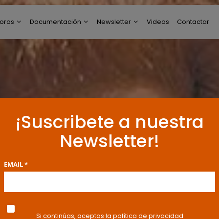
oros
Documentación
Newsletter
Videos
Contactar
ltimos Post
Modelos de Escritos
Perfil de Newsletter
reguntas y Respuestas
Resoluciones y
Publicaciones
oro General
ncuestas
¡Suscribete a nuestra
Newsletter!
EMAIL *
Si continúas, aceptas la política de privacidad