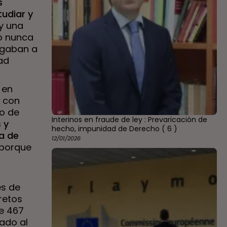
s
udiar y
 y una
do nunca
agaban a
ad
 en
s con
co de
Interinos en fraude de ley : Prevaricación de
 y
hecho, impunidad de Derecho
( 6 )
a de
12/01/2026
 porque
es de
retos
e 467
nado al