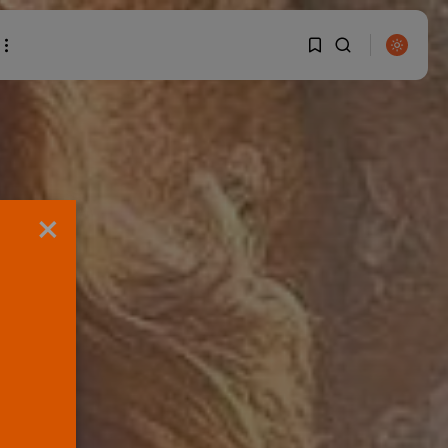
1
1
BUSCAR
Sorry, you have no
×
bookmarks yet.
0
ENTRADAS RECIENTES
Canarias
El Ministerio de Justicia
vende ‘propaganda...
POR
RAMÓN J.
07/08/2026
OPINIÓN
Interinos: Europa