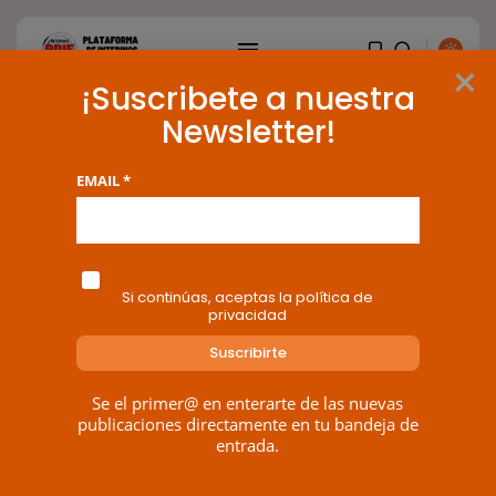
×
¡Suscribete a nuestra
Newsletter!
Tag: UGT
EMAIL *
80 results found
Si continúas, aceptas la política de
privacidad
BUSCAR
ENTRADAS RECIENTES
Se el primer@ en enterarte de las nuevas
publicaciones directamente en tu bandeja de
Canarias
entrada.
El Ministerio de Justicia vende
‘propaganda...
POR
RAMÓN J.
07/08/2026