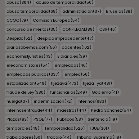
abuso
(364)
abuso de temporalidad
(50)
abuso temporalidad
(68)
administración
(37)
Bruselas
(38)
CCOO
(79)
Comisión Europea
(54)
concurso de méritos
(35)
CONFILEGAL
(89)
CSIF
(46)
Despido
(52)
despido improcedente
(47)
diariosabemos.com
(56)
docentes
(102)
economistjurist.es
(43)
Eldiario.es
(39)
eleconomista.es
(54)
empleados
(46)
empleados públicos
(337)
empleo
(56)
estabilización
(549)
fijezaya
(473)
fijeza_ya
(481)
fraude de Ley
(380)
funcionarios
(249)
Gobierno
(41)
huelga
(37)
indemnización
(72)
interinos
(983)
interinosenfraude
(44)
maestros
(44)
Pedro Sánchez
(54)
Plazas
(83)
PSOE
(77)
Públicos
(58)
Sentencia
(119)
temporales
(48)
Temporalidad
(526)
TJUE
(301)
trabajadores
(50)
trabajo
(44)
Tribunal Supremo
(118)