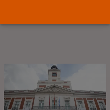
OPINIÓN
Interinos: Europa mueve pieza,
los jueces...
POR
RAMÓN J.
06/08/2026
OPINIÓN
Interinos: el error del Supremo
que...
POR
RAMÓN J.
05/08/2026