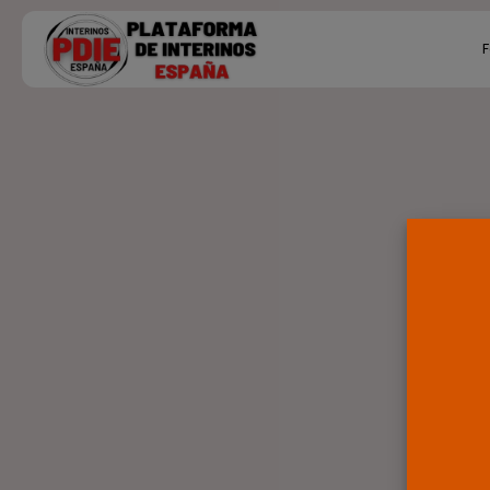
Search
F
for:
Ú
P
F
E