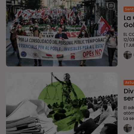
Sent
La 
Gob
EL C
12/0
(TJU
Astu
Div
sen
El a
atóm
La se