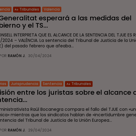
encia
Valencia
Tribunales
Generalitat esperará a las medidas del
ierno y el TS...
ONSELL INTERPRETA QUE EL ALCANCE DE LA SENTENCIA DEL TJUE ES R
3/2024 – VALÈNCIA. La sentencia del Tribunal de Justicia de la U
E) del pasado febrero que afeaba...
POR
RAMÓN J.
30/04/2024
rias
Jurisprudencia
Sentencia
Tribunales
isión entre los juristas sobre el alcance 
tencia...
dministrativista Raúl Bocanegra compara el fallo del TJUE con «
ica» mientras que los sindicatos hablan de «incertidumbre gene
ntencia del Tribunal de Justicia de la Unión Europea...
POR
RAMÓN J.
29/04/2024