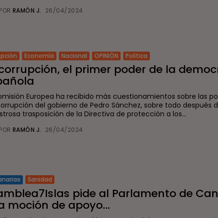
POR
RAMÓN J.
26/04/2024
upción
Economía
Nacional
OPINIÓN
Política
corrupción, el primer poder de la democ
pañola
omisión Europea ha recibido más cuestionamientos sobre las pol
corrupción del gobierno de Pedro Sánchez, sobre todo después d
trosa trasposición de la Directiva de protección a los...
POR
RAMÓN J.
26/04/2024
Sanidad
anarias
amblea7Islas pide al Parlamento de Can
a moción de apoyo...