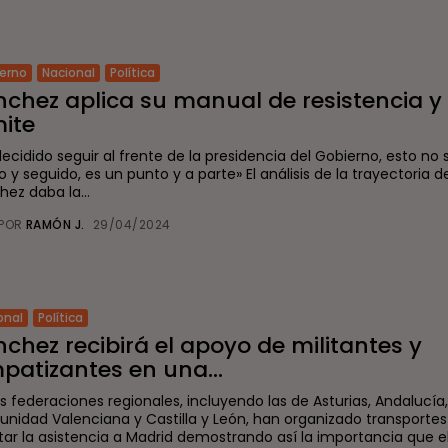
erno
Nacional
Política
nchez aplica su manual de resistencia y
mite
decidido seguir al frente de la presidencia del Gobierno, esto no
 y seguido, es un punto y a parte» El análisis de la trayectoria 
ez daba la...
POR
RAMÓN J.
29/04/2024
onal
Política
chez recibirá el apoyo de militantes y
patizantes en una...
s federaciones regionales, incluyendo las de Asturias, Andalucía,
nidad Valenciana y Castilla y León, han organizado transportes
itar la asistencia a Madrid demostrando así la importancia que el.