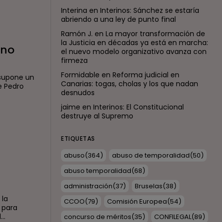
Interina
en
Interinos: Sánchez se estaría
abriendo a una ley de punto final
Ramón J.
en
La mayor transformación de
la Justicia en décadas ya está en marcha:
 no
el nuevo modelo organizativo avanza con
firmeza
Formidable
en
Reforma judicial en
 supone un
Canarias: togas, cholas y los que nadan
de Pedro
desnudos
jaime
en
Interinos: El Constitucional
destruye al Supremo
ETIQUETAS
abuso
(364)
abuso de temporalidad
(50)
abuso temporalidad
(68)
administración
(37)
Bruselas
(38)
 la
CCOO
(79)
Comisión Europea
(54)
 para
..
concurso de méritos
(35)
CONFILEGAL
(89)