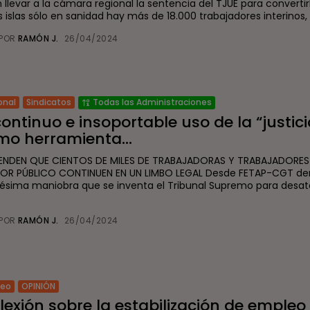
 llevar a la cámara regional la sentencia del TJUE para convertirlo
s islas sólo en sanidad hay más de 18.000 trabajadores interinos, 
POR
RAMÓN J.
26/04/2024
onal
Sindicatos
Todas las Administraciones
continuo e insoportable uso de la “justici
mo herramienta...
ENDEN QUE CIENTOS DE MILES DE TRABAJADORAS Y TRABAJADORES
OR PÚBLICO CONTINUEN EN UN LIMBO LEGAL Desde FETAP-CGT d
nésima maniobra que se inventa el Tribunal Supremo para desat
.
POR
RAMÓN J.
26/04/2024
leo
OPINIÓN
lexión sobre la estabilización de empleo