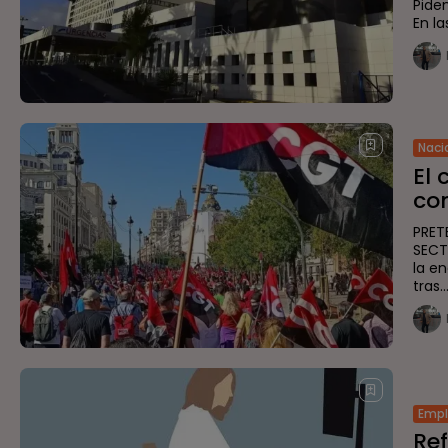
Piden
En la
Naci
El 
co
PRET
SECT
la e
tras..
Emp
Ref