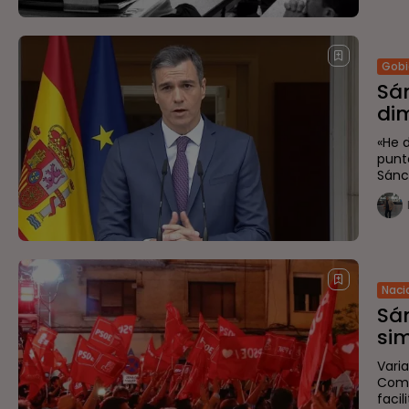
Gobi
Sá
di
«He 
punto
Sánch
Naci
Sán
sim
Varia
Comu
facil