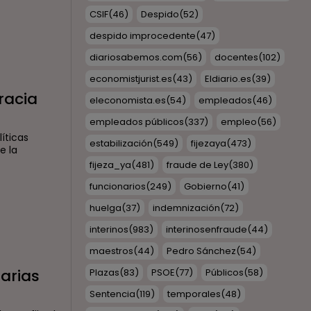
CSIF
(46)
Despido
(52)
despido improcedente
(47)
diariosabemos.com
(56)
docentes
(102)
economistjurist.es
(43)
Eldiario.es
(39)
racia
eleconomista.es
(54)
empleados
(46)
empleados públicos
(337)
empleo
(56)
íticas
estabilización
(549)
fijezaya
(473)
e la
fijeza_ya
(481)
fraude de Ley
(380)
funcionarios
(249)
Gobierno
(41)
huelga
(37)
indemnización
(72)
interinos
(983)
interinosenfraude
(44)
maestros
(44)
Pedro Sánchez
(54)
arias
Plazas
(83)
PSOE
(77)
Públicos
(58)
Sentencia
(119)
temporales
(48)