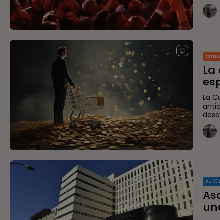
corr
La 
es
La C
anti
desas
C
As
un