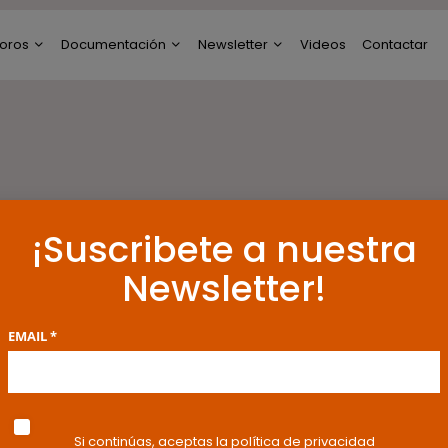
oros
Documentación
Newsletter
Videos
Contactar
ltimos Post
Modelos de Escritos
Perfil de Newsletter
reguntas y Respuestas
Resoluciones y
Publicaciones
oro General
ncuestas
¡Suscribete a nuestra
Newsletter!
EMAIL *
Si continúas, aceptas la política de privacidad