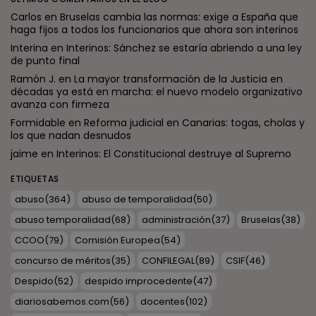
Carlos
en
Bruselas cambia las normas: exige a España que
haga fijos a todos los funcionarios que ahora son interinos
Interina
en
Interinos: Sánchez se estaría abriendo a una ley
de punto final
Ramón J.
en
La mayor transformación de la Justicia en
décadas ya está en marcha: el nuevo modelo organizativo
avanza con firmeza
Formidable
en
Reforma judicial en Canarias: togas, cholas y
los que nadan desnudos
jaime
en
Interinos: El Constitucional destruye al Supremo
ETIQUETAS
abuso
(364)
abuso de temporalidad
(50)
abuso temporalidad
(68)
administración
(37)
Bruselas
(38)
CCOO
(79)
Comisión Europea
(54)
concurso de méritos
(35)
CONFILEGAL
(89)
CSIF
(46)
Despido
(52)
despido improcedente
(47)
diariosabemos.com
(56)
docentes
(102)