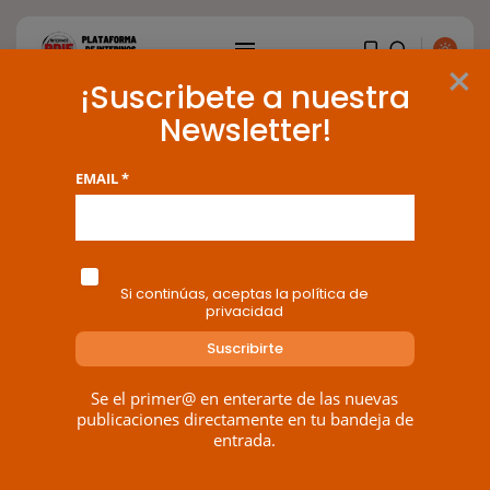
×
¡Suscribete a nuestra
Newsletter!
Mes:
marzo 2025
EMAIL *
20 results found
Si continúas, aceptas la política de
privacidad
BUSCAR
ENTRADAS RECIENTES
Se el primer@ en enterarte de las nuevas
publicaciones directamente en tu bandeja de
Canarias
entrada.
El Ministerio de Justicia vende
‘propaganda...