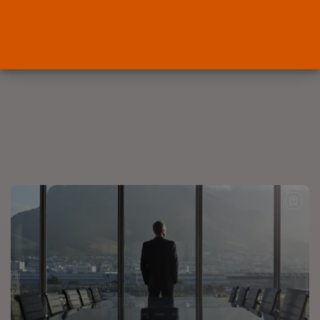
POR
RAMÓN J.
07/08/2026
OPINIÓN
Interinos: Europa mueve pieza,
los jueces...
POR
RAMÓN J.
06/08/2026
OPINIÓN
Interinos: el error del Supremo
que...
POR
RAMÓN J.
05/08/2026