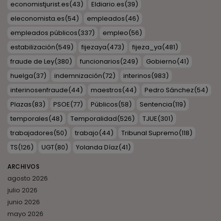
economistjurist.es
(43)
Eldiario.es
(39)
eleconomista.es
(54)
empleados
(46)
empleados públicos
(337)
empleo
(56)
estabilización
(549)
fijezaya
(473)
fijeza_ya
(481)
fraude de Ley
(380)
funcionarios
(249)
Gobierno
(41)
huelga
(37)
indemnización
(72)
interinos
(983)
interinosenfraude
(44)
maestros
(44)
Pedro Sánchez
(54)
Plazas
(83)
PSOE
(77)
Públicos
(58)
Sentencia
(119)
temporales
(48)
Temporalidad
(526)
TJUE
(301)
trabajadores
(50)
trabajo
(44)
Tribunal Supremo
(118)
TS
(126)
UGT
(80)
Yolanda Díaz
(41)
ARCHIVOS
agosto 2026
julio 2026
junio 2026
mayo 2026