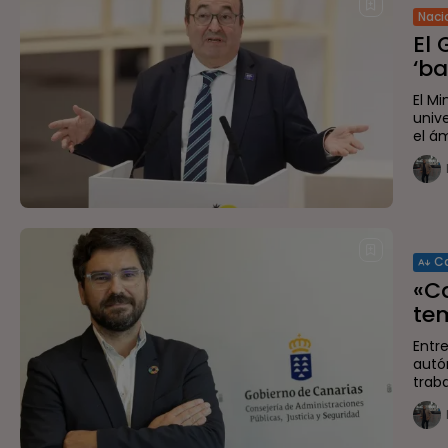
Naci
El 
‘ba
El M
univ
el ám
C
«C
te
Entr
autó
traba