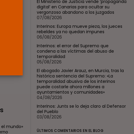
El Ministerio de Justicia vende ‘propaganda
jueces...
digital’ en Canarias para ocultar su
POR
RAMÓN J.
06/08/2026
vergonzoso abandono a los juzgados
07/08/2026
OPINIÓN
Interinos: Europa mueve pieza, los jueces
Interinos: el error del
rebeldes ya no quedan impunes
Supremo que...
e los
06/08/2026
POR
RAMÓN J.
05/08/2026
Interinos: el error del Supremo que
condena a las víctimas del abuso de
ntiva
temporalidad
 España ha
05/08/2026
El abogado Javier Arauz, en Murcia, tras la
histórica sentencia del Supremo: «La
temporalidad abusiva de los interinos
puede costarle ahora millones a
ayuntamientos y comunidades»
04/08/2026
Interinos: Junts se lo deja claro al Defensor
os
del Pueblo
03/08/2026
o el mundo»
ÚLTIMOS COMENTARIOS EN EL BLOG
erno