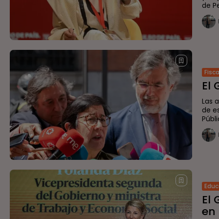
de P
Fisc
El 
Las 
de e
Públic
Educ
El 
en 