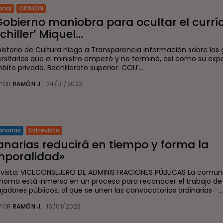
onal
OPINIÓN
Gobierno maniobra para ocultar el curríc
chiller’ Miquel...
inisterio de Cultura niega a Transparencia información sobre los
ersitarios que el ministro empezó y no terminó, así como su exp
bito privado. Bachillerato superior. COU’....
POR
RAMÓN J.
24/01/2023
Entrevista
anarias
anarias reducirá en tiempo y forma la
mporalidad»
evista: VICECONSEJERO DE ADMINISTRACIONES PÚBLICAS La comun
noma está inmersa en un proceso para reconocer el trabajo de
jadores públicos, al que se unen las convocatorias ordinarias –..
POR
RAMÓN J.
16/01/2023