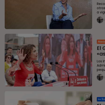
Reco
otro
a vig
Naci
El 
«as
Los 
Admi
pequ
E