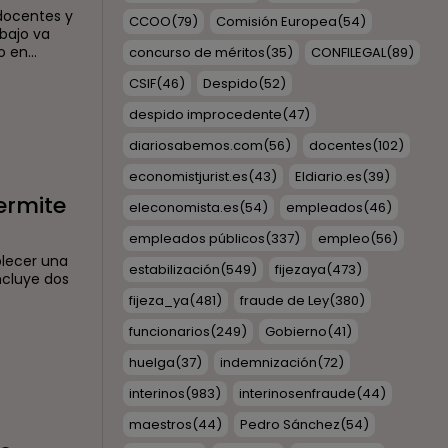
 docentes y
CCOO
(79)
Comisión Europea
(54)
bajo va
 en...
concurso de méritos
(35)
CONFILEGAL
(89)
CSIF
(46)
Despido
(52)
despido improcedente
(47)
diariosabemos.com
(56)
docentes
(102)
economistjurist.es
(43)
Eldiario.es
(39)
ermite
eleconomista.es
(54)
empleados
(46)
empleados públicos
(337)
empleo
(56)
blecer una
estabilización
(549)
fijezaya
(473)
ncluye dos
fijeza_ya
(481)
fraude de Ley
(380)
funcionarios
(249)
Gobierno
(41)
huelga
(37)
indemnización
(72)
interinos
(983)
interinosenfraude
(44)
maestros
(44)
Pedro Sánchez
(54)