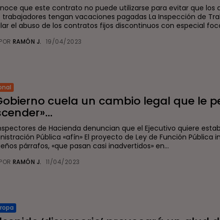
noce que este contrato no puede utilizarse para evitar que los
s trabajadores tengan vacaciones pagadas La Inspección de Tra
ilar el abuso de los contratos fijos discontinuos con especial foco
POR
RAMÓN J.
19/04/2023
onal
Gobierno cuela un cambio legal que le p
cender»...
Inspectores de Hacienda denuncian que el Ejecutivo quiere esta
nistración Pública «afín» El proyecto de Ley de Función Pública i
eños párrafos, «que pasan casi inadvertidos» en...
POR
RAMÓN J.
11/04/2023
uropa