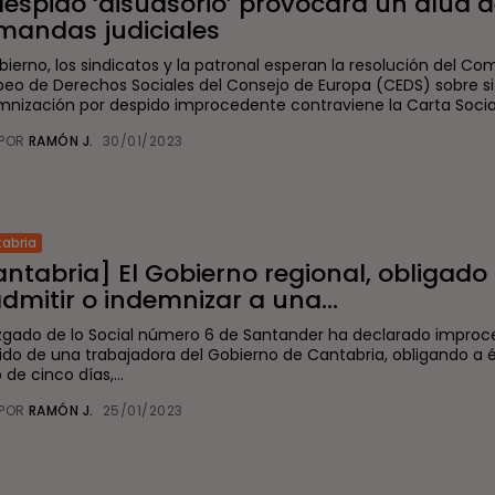
despido ‘disuasorio’ provocará un alud 
mandas judiciales
bierno, los sindicatos y la patronal esperan la resolución del Co
peo de Derechos Sociales del Consejo de Europa (CEDS) sobre si
mnización por despido improcedente contraviene la Carta Social.
POR
RAMÓN J.
30/01/2023
abria
ntabria] El Gobierno regional, obligado
dmitir o indemnizar a una...
uzgado de lo Social número 6 de Santander ha declarado improc
ido de una trabajadora del Gobierno de Cantabria, obligando a é
 de cinco días,...
POR
RAMÓN J.
25/01/2023