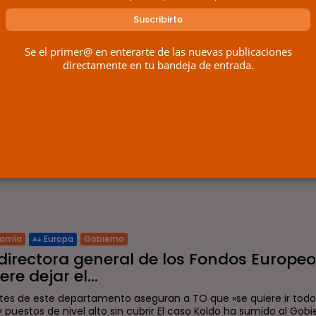
POR
RAMÓN J.
26/05/2026
Se el primer@ en enterarte de las nuevas publicaciones
directamente en tu bandeja de entrada.
nomía
Nacional
Pensiones
 gobierno necesita desesperadamente qu
udadanos trabajen más años...
obierno, desesperado por sostener el sistema de pensiones, ince
asar la jubilación para aumentar las cotizaciones. El Gobierno de
ado una nueva propuesta que busca incentivar a...
POR
RAMÓN J.
31/08/2024
nomía
Gobierno
Europa
directora general de los Fondos Europe
ere dejar el...
tes de este departamento aseguran a TO que «se quiere ir tod
 puestos de nivel alto sin cubrir El caso Koldo ha sumido al Gobi