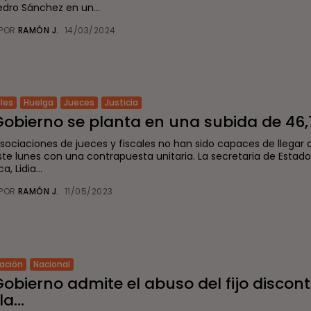
edro Sánchez en un...
POR
RAMÓN J.
14/03/2024
ales
Huelga
Jueces
Justicia
Gobierno se planta en una subida de 46,7
asociaciones de jueces y fiscales no han sido capaces de llegar a
ste lunes con una contrapuesta unitaria. La secretaria de Estad
a, Lidia...
POR
RAMÓN J.
11/05/2023
ación
Nacional
Gobierno admite el abuso del fijo discon
la...