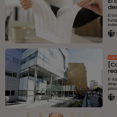
El 
de
El Go
Euro
inde
Cant
[Ca
rea
El J
desp
plazo