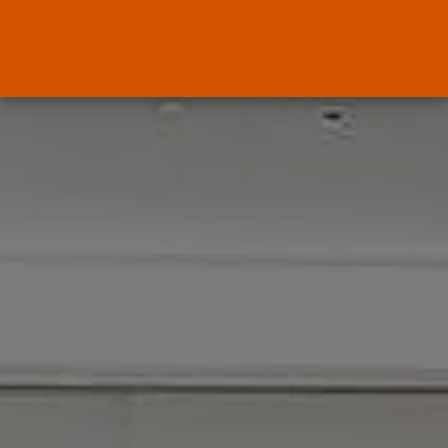
Canarias
El Ministerio de Justicia vende
‘propaganda...
POR
RAMÓN J.
07/08/2026
OPINIÓN
Interinos: Europa mueve pieza,
los jueces...
POR
RAMÓN J.
06/08/2026
OPINIÓN
Interinos: el error del Supremo
que...
POR
RAMÓN J.
05/08/2026