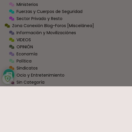
Ministerios
Fuerzas y Cuerpos de Seguridad
Sector Privado y Resto
Zona Conexión Blog-Foros [Miscelánea]
Información y Movilizaciónes
VIDEOS
OPINIÓN
Economía
Política
Sindicatos
Ocio y Entretenimiento
Sin Categoría
COMENTARIOS RECIENTES
Carlos
en
Bruselas cambia las normas: exige a España que
haga fijos a todos los funcionarios que ahora son interinos
Interina
en
Interinos: Sánchez se estaría abriendo a una ley
de punto final