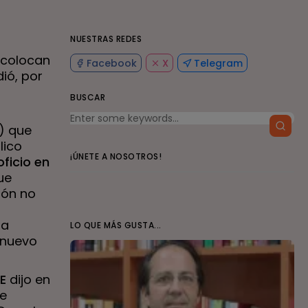
NUESTRAS REDES
 colocan
Facebook
X
Telegram
ió, por
BUSCAR
) que
lico
¡ÚNETE A NOSOTROS!
oficio en
ue
ión no
ra
LO QUE MÁS GUSTA...
, nuevo
UE
dijo en
de