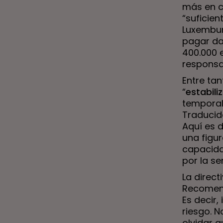
más en ch
“suficien
Luxembur
pagar da
400.000 
responsab
Entre tan
“
estabili
temporal
Traducido
Aquí es 
una figur
capacidad
por la se
La direct
Recomend
Es decir,
riesgo. 
olvidar q