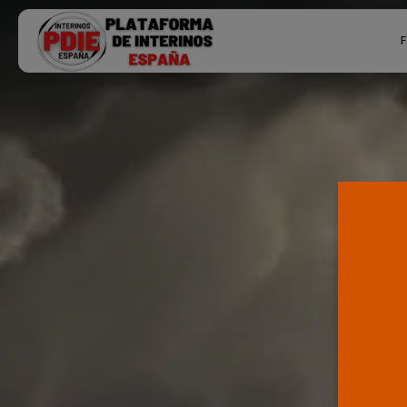
Search
F
for:
Ú
P
F
E