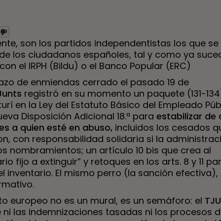
te, son los partidos independentistas los que se
 de los ciudadanos españoles, tal y como ya suced
con el IRPH (Bildu) o el Banco Popular (ERC)
lazo de enmiendas cerrado el pasado 19 de
Junts
registró en su momento un paquete (131-134
urí en la Ley del Estatuto Básico del Empleado Púb
ueva Disposición Adicional 18.ª para
estabilizar de 
es a quien esté en abuso,
incluidos los cesados q
on, con responsabilidad solidaria si la administrac
os nombramientos; un artículo 10 bis que crea al
rio fijo a extinguir” y retoques en los arts. 8 y 11 pa
l inventario. El mismo perro (la sanción efectiva)
rmativo.
xto europeo no es un mural, es un semáforo: el
TJ
 ni las indemnizaciones tasadas ni los procesos 