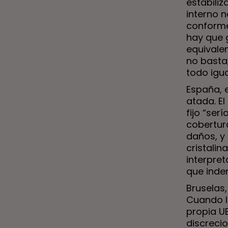
estabiliz
interno n
conforme 
hay que 
equivale
no basta
todo igua
España, 
atada. El
fijo “ser
cobertur
daños, y 
cristalin
interpre
que indem
Bruselas,
Cuando l
propia UE
discrecio