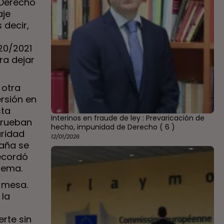
 Derecho
aje
 decir,
20/2021
ra dejar
 otra
ersión en
sta
Interinos en fraude de ley : Prevaricación de
prueban
hecho, impunidad de Derecho
( 6 )
aridad
12/01/2026
paña se
recordó
stema.
a mesa.
 la
erte sin