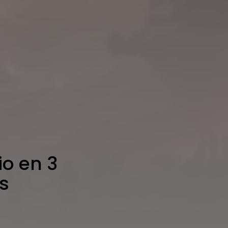
io en 3
s