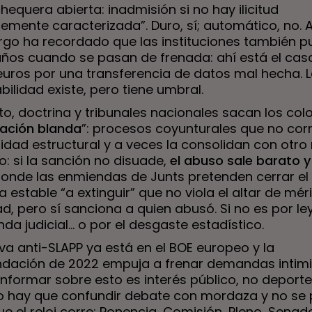
equera abierta: inadmisión si no hay ilicitud
temente caracterizada”. Duro, sí; automático, no. A
go ha recordado que las instituciones también 
ños cuando se pasan de frenada: ahí está el caso
euros por una transferencia de datos mal hecha. 
ilidad existe, pero tiene umbral.
to, doctrina y tribunales nacionales sacan los colo
zación blanda
”: procesos coyunturales que no corr
idad estructural y a veces la consolidan con otro
: si la sanción no disuade,
el abuso sale barato y
donde las enmiendas de Junts pretenden cerrar el 
a estable “a extinguir” que no viola el altar de méri
, pero sí sanciona a quien abusó. Si no es por ley
nda judicial… o por el desgaste estadístico.
iva anti-SLAPP ya está en el BOE europeo y la
ación de 2022 empuja a frenar demandas intimi
 informar sobre esto es interés público, no deport
No hay que confundir debate con mordaza y no se
ue el reloj corre: Ponencia, Comisión, Pleno, Senado.