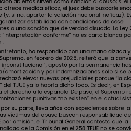
ación abiertos sirven como sanción al abuso; si el
o ofrece medida eficaz, el juez debe buscarle enc
(y, si no, apartar la solución nacional ineficaz). Es
garantizar estabilidad con condiciones de cese
ntes o una sanción que de verdad disuada. La Ley 
; “interpretación conforme” no es carta blanca pa
l.
entretanto, ha respondido con una mano alzada y
 Supremo, en febrero de 2025, reiteró que la conv
ía inconstitucional”, apostó por la permanencia ha
a/amortización y por indemnizaciones solo si se 
rechazó elevar nuevas prejudiciales porque “la cl
a” del TJUE ya lo habría dicho todo. Es decir, en Es
ta el derecho a la española. De paso, el Supremo 
nizaciones punitivas “no existen” en el actual si
 por su parte, lleva años con expedientes sobre l
as víctimas del abuso buscan responsabilidad de
 por omisión, el Tribunal General contesta que la
nalidad de la Comisión en el 258 TFUE no se convi