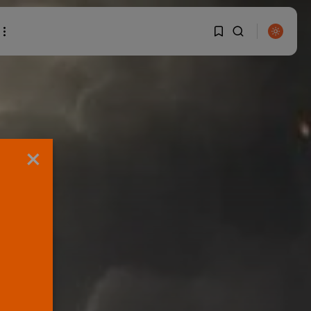
1
1
BUSCAR
Sorry, you have no
×
bookmarks yet.
0
ENTRADAS RECIENTES
OPINIÓN
Interinos: Europa
mueve pieza, los
jueces...
POR
RAMÓN J.
06/08/2026
OPINIÓN
Interinos: el error del