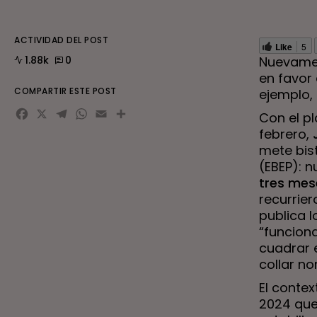
ACTIVIDAD DEL POST
Like
5
1.88k
0
Nuevamen
en favor
COMPARTIR ESTE POST
ejemplo, 
Facebook
X
Telegram
WhatsApp
Email
Compartir
Con el p
febrero,
mete bist
(EBEP): n
tres mes
recurrier
publica l
“funciona
cuadrar e
collar no
El conte
2024 que