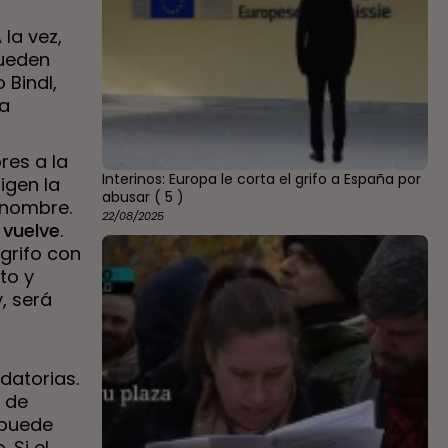
 la vez,
pueden
 Bindl,
La
res a la
Interinos: Europa le corta el grifo a España por
igen la
abusar
( 5 )
 nombre.
22/08/2025
 vuelve
.
grifo con
to y
, será
datorias.
e de
 puede
 Si el