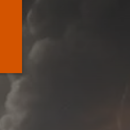
Supremo que...
POR
RAMÓN J.
05/08/2026
Abogados
El abogado Javier
Arauz, en Murcia,...
POR
RAMÓN J.
04/08/2026