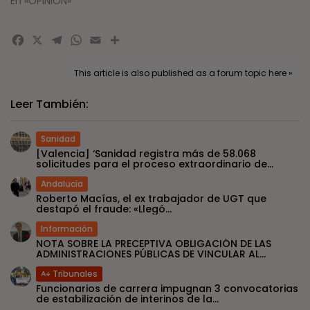
En «OPINIÓN»
Facebook
X
Telegram
WhatsApp
Email
Compartir
This article is also published as a forum topic here »
Leer También:
Sanidad
[Valencia] ‘Sanidad registra más de 58.068
solicitudes para el proceso extraordinario de...
Andalucía
Roberto Macías, el ex trabajador de UGT que
destapó el fraude: «Llegó...
Información
NOTA SOBRE LA PRECEPTIVA OBLIGACIÓN DE LAS
ADMINISTRACIONES PÚBLICAS DE VINCULAR AL...
Tribunales
Funcionarios de carrera impugnan 3 convocatorias
de estabilización de interinos de la...