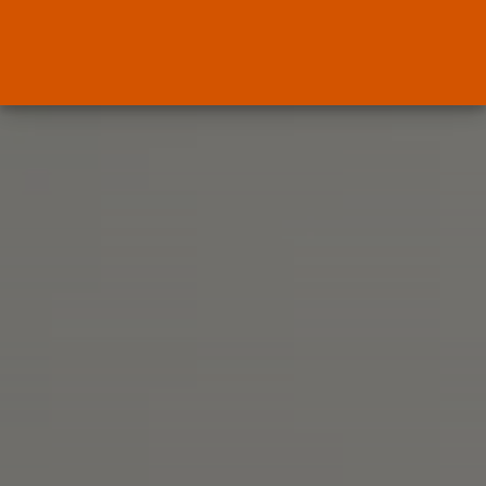
ENTRADAS RECIENTES
OPINIÓN
Interinos: Europa mueve pieza,
los jueces...
POR
RAMÓN J.
06/08/2026
OPINIÓN
Interinos: el error del Supremo
que...
POR
RAMÓN J.
05/08/2026
Abogados
El abogado Javier Arauz, en
Murcia,...
POR
RAMÓN J.
04/08/2026