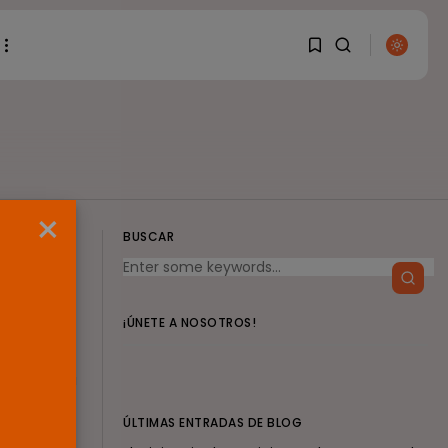
1
1
BUSCAR
Sorry, you have no
×
bookmarks yet.
BUSCAR
ENTRADAS RECIENTES
0
Canarias
El Ministerio de Justicia
¡ÚNETE A NOSOTROS!
vende ‘propaganda...
POR
RAMÓN J.
07/08/2026
erinos de la
ere
OPINIÓN
ÚLTIMAS ENTRADAS DE BLOG
Interinos: Europa
mueve pieza, los