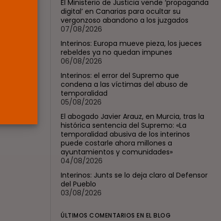
El Ministerio de Justicia vende ‘propaganda
jueces...
digital’ en Canarias para ocultar su
POR
RAMÓN J.
06/08/2026
vergonzoso abandono a los juzgados
07/08/2026
OPINIÓN
Interinos: Europa mueve pieza, los jueces
Interinos: el error del
rebeldes ya no quedan impunes
Supremo que...
06/08/2026
POR
RAMÓN J.
05/08/2026
Interinos: el error del Supremo que
condena a las víctimas del abuso de
temporalidad
05/08/2026
El abogado Javier Arauz, en Murcia, tras la
histórica sentencia del Supremo: «La
temporalidad abusiva de los interinos
puede costarle ahora millones a
ayuntamientos y comunidades»
04/08/2026
Interinos: Junts se lo deja claro al Defensor
del Pueblo
03/08/2026
ÚLTIMOS COMENTARIOS EN EL BLOG