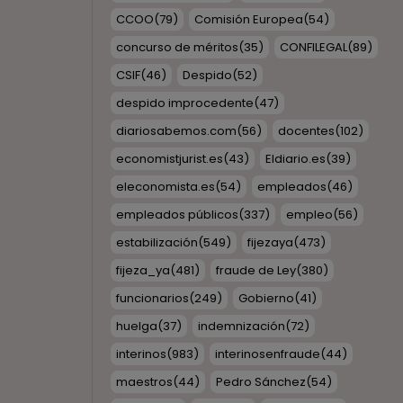
CCOO
(79)
Comisión Europea
(54)
concurso de méritos
(35)
CONFILEGAL
(89)
CSIF
(46)
Despido
(52)
despido improcedente
(47)
diariosabemos.com
(56)
docentes
(102)
economistjurist.es
(43)
Eldiario.es
(39)
eleconomista.es
(54)
empleados
(46)
empleados públicos
(337)
empleo
(56)
estabilización
(549)
fijezaya
(473)
fijeza_ya
(481)
fraude de Ley
(380)
funcionarios
(249)
Gobierno
(41)
huelga
(37)
indemnización
(72)
interinos
(983)
interinosenfraude
(44)
maestros
(44)
Pedro Sánchez
(54)