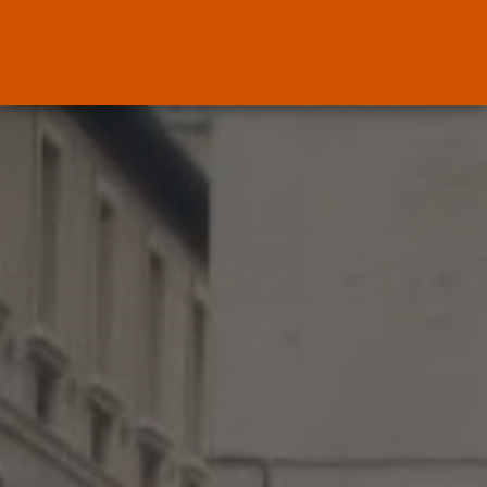
ENTRADAS RECIENTES
Canarias
El Ministerio de Justicia vende
‘propaganda...
POR
RAMÓN J.
07/08/2026
OPINIÓN
Interinos: Europa mueve pieza,
los jueces...
POR
RAMÓN J.
06/08/2026
OPINIÓN
Interinos: el error del Supremo
que...
POR
RAMÓN J.
05/08/2026