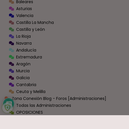
Baleares
Asturias
Valencia
Castilla La Mancha
Castilla y León
La Rioja
Navarra
Andalucía
Extremadura
Aragón
Murcia
Galicia
Cantabria
Ceuta y Melilla
Zona Conexión Blog - Foros [Administraciones]
Todas las Administraciones
OPOSICIONES
Justicia
Educación