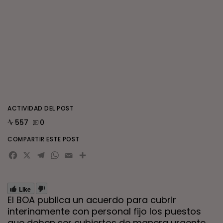
ACTIVIDAD DEL POST
557
0
COMPARTIR ESTE POST
Facebook
X
Telegram
WhatsApp
Email
Compartir
Like
El BOA publica un acuerdo para cubrir
interinamente con personal fijo los puestos
que deben ser cubiertos de manera urgente