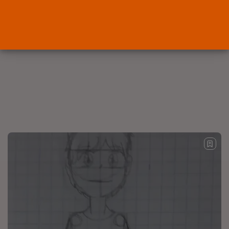
Abogados
El abogado Javier Arauz, en
Murcia,...
POR
RAMÓN J.
04/08/2026