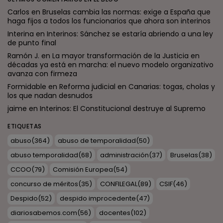
Carlos
en
Bruselas cambia las normas: exige a España que
haga fijos a todos los funcionarios que ahora son interinos
Interina
en
Interinos: Sánchez se estaría abriendo a una ley
de punto final
Ramón J.
en
La mayor transformación de la Justicia en
décadas ya está en marcha: el nuevo modelo organizativo
avanza con firmeza
Formidable
en
Reforma judicial en Canarias: togas, cholas y
los que nadan desnudos
jaime
en
Interinos: El Constitucional destruye al Supremo
ETIQUETAS
abuso
(364)
abuso de temporalidad
(50)
abuso temporalidad
(68)
administración
(37)
Bruselas
(38)
CCOO
(79)
Comisión Europea
(54)
concurso de méritos
(35)
CONFILEGAL
(89)
CSIF
(46)
Despido
(52)
despido improcedente
(47)
diariosabemos.com
(56)
docentes
(102)