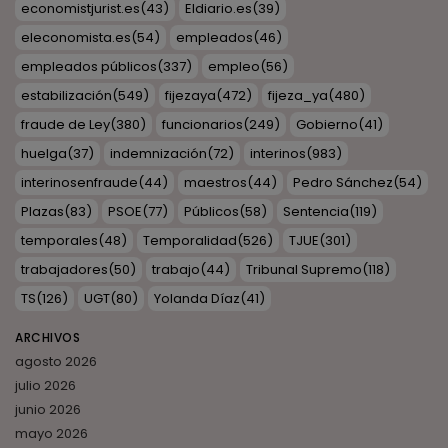
economistjurist.es
(43)
Eldiario.es
(39)
eleconomista.es
(54)
empleados
(46)
empleados públicos
(337)
empleo
(56)
estabilización
(549)
fijezaya
(472)
fijeza_ya
(480)
fraude de Ley
(380)
funcionarios
(249)
Gobierno
(41)
huelga
(37)
indemnización
(72)
interinos
(983)
interinosenfraude
(44)
maestros
(44)
Pedro Sánchez
(54)
Plazas
(83)
PSOE
(77)
Públicos
(58)
Sentencia
(119)
temporales
(48)
Temporalidad
(526)
TJUE
(301)
trabajadores
(50)
trabajo
(44)
Tribunal Supremo
(118)
TS
(126)
UGT
(80)
Yolanda Díaz
(41)
ARCHIVOS
agosto 2026
julio 2026
junio 2026
mayo 2026