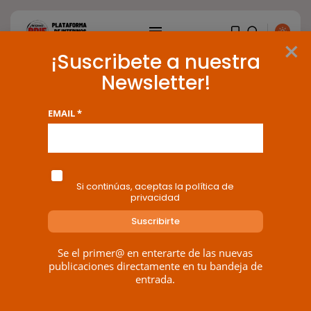
×
¡Suscribete a nuestra
Newsletter!
Tag: no inicia
EMAIL *
BUSCAR
1 results found
ENTRADAS RECIENTES
Si continúas, aceptas la política de
privacidad
OPINIÓN
Interinos: Europa mueve pieza,
los jueces...
POR
RAMÓN J.
06/08/2026
Se el primer@ en enterarte de las nuevas
publicaciones directamente en tu bandeja de
OPINIÓN
entrada.
Interinos: el error del Supremo
que...
POR
RAMÓN J.
05/08/2026