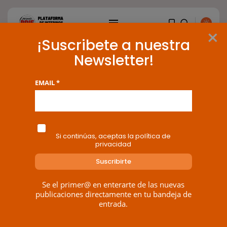
×
¡Suscribete a nuestra
Newsletter!
Tag: registro de jornada
EMAIL *
BUSCAR
1 results found
ENTRADAS RECIENTES
Si continúas, aceptas la política de
privacidad
OPINIÓN
Interinos: Europa mueve pieza,
los jueces...
POR
RAMÓN J.
06/08/2026
Se el primer@ en enterarte de las nuevas
publicaciones directamente en tu bandeja de
OPINIÓN
entrada.
Interinos: el error del Supremo
que...
POR
RAMÓN J.
05/08/2026