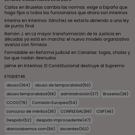
Carlos
en
Bruselas cambia las normas: exige a España que
haga fijos a todos los funcionarios que ahora son interinos
Interina
en
Interinos: Sánchez se estaría abriendo a una ley
de punto final
Ramón J.
en
La mayor transformación de la Justicia en
décadas ya está en marcha: el nuevo modelo organizativo
avanza con firmeza
Formidable
en
Reforma judicial en Canarias: togas, cholas y
los que nadan desnudos
jaime
en
Interinos: El Constitucional destruye al Supremo
ETIQUETAS
abuso
(364)
abuso de temporalidad
(50)
abuso temporalidad
(68)
administración
(37)
Bruselas
(38)
CCOO
(79)
Comisión Europea
(54)
concurso de méritos
(35)
CONFILEGAL
(89)
CSIF
(46)
Despido
(52)
despido improcedente
(47)
diariosabemos.com
(56)
docentes
(102)