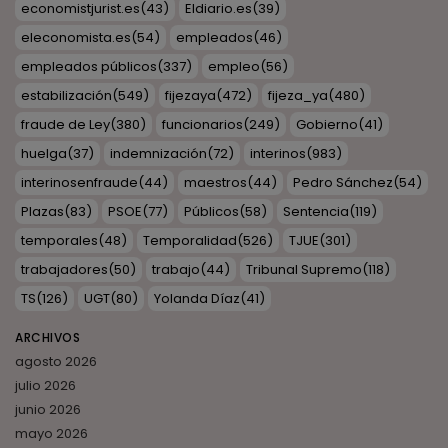
economistjurist.es
(43)
Eldiario.es
(39)
eleconomista.es
(54)
empleados
(46)
empleados públicos
(337)
empleo
(56)
estabilización
(549)
fijezaya
(472)
fijeza_ya
(480)
fraude de Ley
(380)
funcionarios
(249)
Gobierno
(41)
huelga
(37)
indemnización
(72)
interinos
(983)
interinosenfraude
(44)
maestros
(44)
Pedro Sánchez
(54)
Plazas
(83)
PSOE
(77)
Públicos
(58)
Sentencia
(119)
temporales
(48)
Temporalidad
(526)
TJUE
(301)
trabajadores
(50)
trabajo
(44)
Tribunal Supremo
(118)
TS
(126)
UGT
(80)
Yolanda Díaz
(41)
ARCHIVOS
agosto 2026
julio 2026
junio 2026
mayo 2026