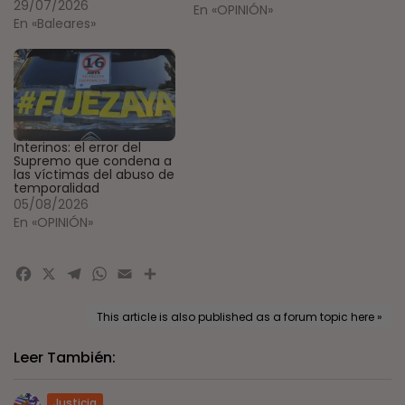
29/07/2026
En «OPINIÓN»
En «Baleares»
Interinos: el error del
Supremo que condena a
las víctimas del abuso de
temporalidad
05/08/2026
En «OPINIÓN»
Facebook
X
Telegram
WhatsApp
Email
Compartir
This article is also published as a forum topic here »
Leer También:
Justicia