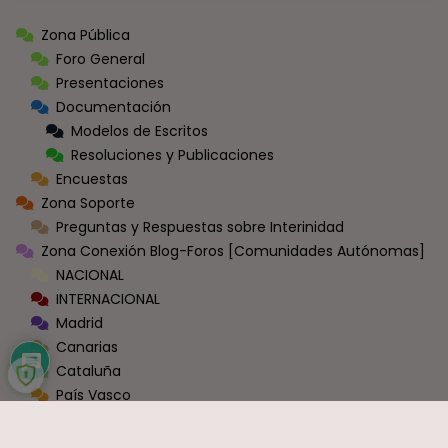
Zona Pública
Foro General
Presentaciones
Documentación
Modelos de Escritos
Resoluciones y Publicaciones
Encuestas
Zona Soporte
Preguntas y Respuestas sobre Interinidad
Zona Conexión Blog-Foros [Comunidades Autónomas]
NACIONAL
INTERNACIONAL
Madrid
Canarias
Cataluña
País Vasco
Baleares
Asturias