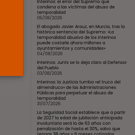
Arauz, en Murcia,...
Interinos: el error del Supremo que
condena a las víctimas del abuso de
POR
RAMÓN J.
04/08/2026
temporalidad
05/08/2026
OPINIÓN
El abogado Javier Arauz, en Murcia, tras la
Interinos: Junts se lo
histórica sentencia del Supremo: «La
deja claro...
temporalidad abusiva de los interinos
POR
RAMÓN J.
03/08/2026
puede costarle ahora millones a
ayuntamientos y comunidades»
04/08/2026
Interinos: Junts se lo deja claro al Defensor
del Pueblo
03/08/2026
Interinos: la Justicia tumba «el truco del
almendruco» de las Administraciones
Públicas para perpetuar el abuso de
temporalidad
31/07/2026
La Seguridad Social establece que a partir
de 2027 la edad de jubilación anticipada
involuntaria será la de 63 años con
penalización de hasta el 30%, salvo que
tengas 38 años y 6 meses cotizados