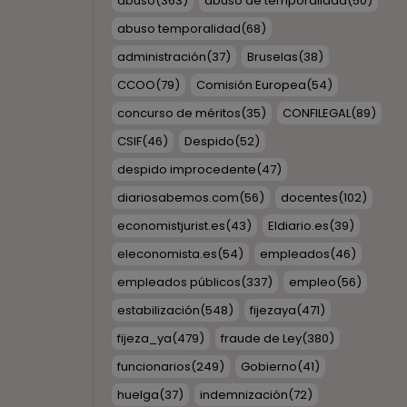
abuso
(363)
abuso de temporalidad
(50)
abuso temporalidad
(68)
administración
(37)
Bruselas
(38)
CCOO
(79)
Comisión Europea
(54)
concurso de méritos
(35)
CONFILEGAL
(89)
CSIF
(46)
Despido
(52)
despido improcedente
(47)
diariosabemos.com
(56)
docentes
(102)
economistjurist.es
(43)
Eldiario.es
(39)
eleconomista.es
(54)
empleados
(46)
empleados públicos
(337)
empleo
(56)
estabilización
(548)
fijezaya
(471)
fijeza_ya
(479)
fraude de Ley
(380)
funcionarios
(249)
Gobierno
(41)
huelga
(37)
indemnización
(72)