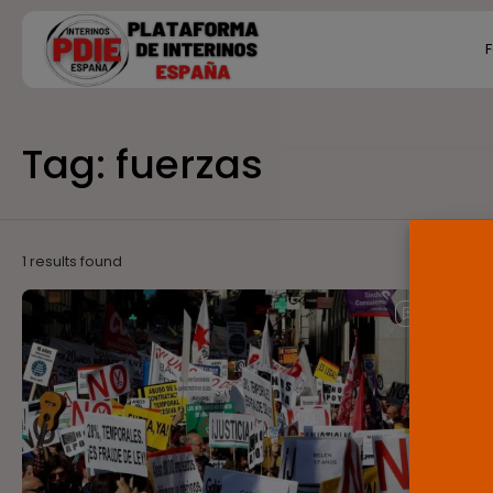
Search
F
for:
Ú
Tag: fuerzas
P
F
E
1 results found
Inde
Tod
enm
Fuen
SE A
CLAV