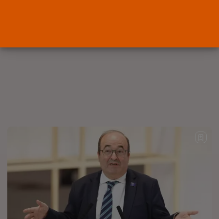
OPINIÓN
Interinos: el error del Supremo
que...
POR
RAMÓN J.
05/08/2026