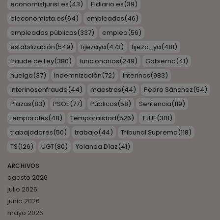
economistjurist.es
(43)
Eldiario.es
(39)
eleconomista.es
(54)
empleados
(46)
empleados públicos
(337)
empleo
(56)
estabilización
(549)
fijezaya
(473)
fijeza_ya
(481)
fraude de Ley
(380)
funcionarios
(249)
Gobierno
(41)
huelga
(37)
indemnización
(72)
interinos
(983)
interinosenfraude
(44)
maestros
(44)
Pedro Sánchez
(54)
Plazas
(83)
PSOE
(77)
Públicos
(58)
Sentencia
(119)
temporales
(48)
Temporalidad
(526)
TJUE
(301)
trabajadores
(50)
trabajo
(44)
Tribunal Supremo
(118)
TS
(126)
UGT
(80)
Yolanda Díaz
(41)
ARCHIVOS
agosto 2026
julio 2026
junio 2026
mayo 2026