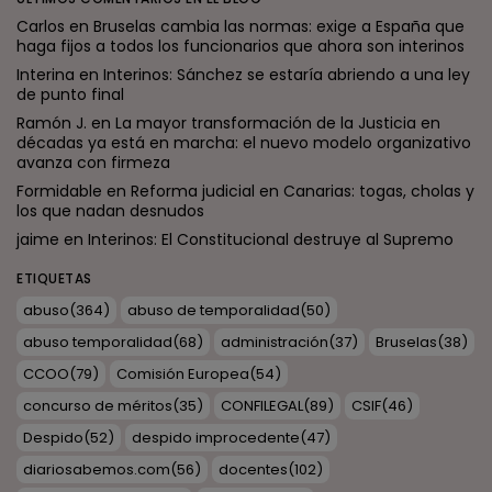
Carlos
en
Bruselas cambia las normas: exige a España que
haga fijos a todos los funcionarios que ahora son interinos
Interina
en
Interinos: Sánchez se estaría abriendo a una ley
de punto final
Ramón J.
en
La mayor transformación de la Justicia en
décadas ya está en marcha: el nuevo modelo organizativo
avanza con firmeza
Formidable
en
Reforma judicial en Canarias: togas, cholas y
los que nadan desnudos
jaime
en
Interinos: El Constitucional destruye al Supremo
ETIQUETAS
abuso
(364)
abuso de temporalidad
(50)
abuso temporalidad
(68)
administración
(37)
Bruselas
(38)
CCOO
(79)
Comisión Europea
(54)
concurso de méritos
(35)
CONFILEGAL
(89)
CSIF
(46)
Despido
(52)
despido improcedente
(47)
diariosabemos.com
(56)
docentes
(102)