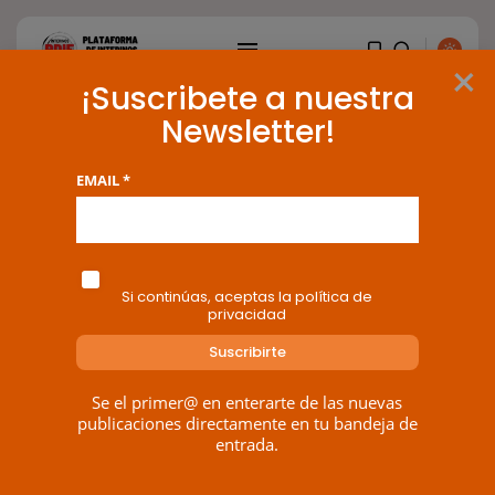
×
¡Suscribete a nuestra
Newsletter!
Tag: Portal de Transparencia
EMAIL *
BUSCAR
1 results found
ENTRADAS RECIENTES
Si continúas, aceptas la política de
privacidad
Canarias
El Ministerio de Justicia vende
‘propaganda...
POR
RAMÓN J.
07/08/2026
Se el primer@ en enterarte de las nuevas
publicaciones directamente en tu bandeja de
OPINIÓN
entrada.
Interinos: Europa mueve pieza,
los jueces...
POR
RAMÓN J.
06/08/2026