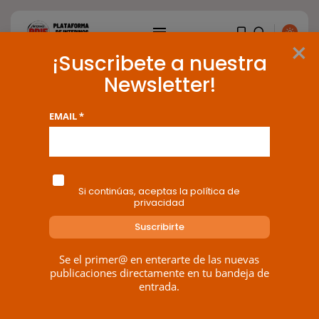
×
¡Suscribete a nuestra
Newsletter!
Tag: siete fallos
EMAIL *
BUSCAR
1 results found
ENTRADAS RECIENTES
Si continúas, aceptas la política de
privacidad
Canarias
El Ministerio de Justicia vende
‘propaganda...
POR
RAMÓN J.
07/08/2026
Se el primer@ en enterarte de las nuevas
publicaciones directamente en tu bandeja de
OPINIÓN
entrada.
Interinos: Europa mueve pieza,
los jueces...
POR
RAMÓN J.
06/08/2026