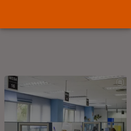
OPINIÓN
Interinos: el error del Supremo
que...
POR
RAMÓN J.
05/08/2026