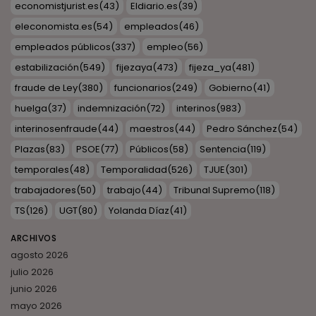
economistjurist.es
(43)
Eldiario.es
(39)
eleconomista.es
(54)
empleados
(46)
empleados públicos
(337)
empleo
(56)
estabilización
(549)
fijezaya
(473)
fijeza_ya
(481)
fraude de Ley
(380)
funcionarios
(249)
Gobierno
(41)
huelga
(37)
indemnización
(72)
interinos
(983)
interinosenfraude
(44)
maestros
(44)
Pedro Sánchez
(54)
Plazas
(83)
PSOE
(77)
Públicos
(58)
Sentencia
(119)
temporales
(48)
Temporalidad
(526)
TJUE
(301)
trabajadores
(50)
trabajo
(44)
Tribunal Supremo
(118)
TS
(126)
UGT
(80)
Yolanda Díaz
(41)
ARCHIVOS
agosto 2026
julio 2026
junio 2026
mayo 2026