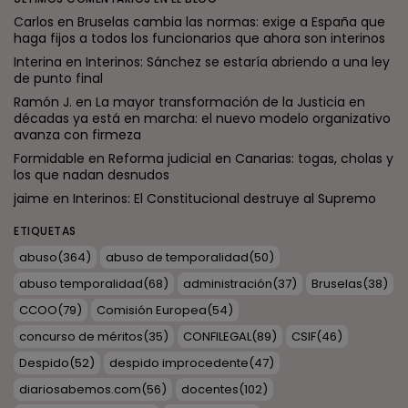
Carlos
en
Bruselas cambia las normas: exige a España que
haga fijos a todos los funcionarios que ahora son interinos
Interina
en
Interinos: Sánchez se estaría abriendo a una ley
de punto final
Ramón J.
en
La mayor transformación de la Justicia en
décadas ya está en marcha: el nuevo modelo organizativo
avanza con firmeza
Formidable
en
Reforma judicial en Canarias: togas, cholas y
los que nadan desnudos
jaime
en
Interinos: El Constitucional destruye al Supremo
ETIQUETAS
abuso
(364)
abuso de temporalidad
(50)
abuso temporalidad
(68)
administración
(37)
Bruselas
(38)
CCOO
(79)
Comisión Europea
(54)
concurso de méritos
(35)
CONFILEGAL
(89)
CSIF
(46)
Despido
(52)
despido improcedente
(47)
diariosabemos.com
(56)
docentes
(102)