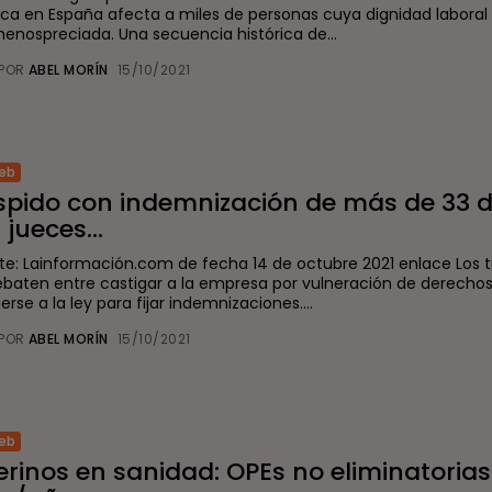
ica en España afecta a miles de personas cuya dignidad labora
menospreciada. Una secuencia histórica de...
POR
ABEL MORÍN
15/10/2021
eb
spido con indemnización de más de 33 
 jueces...
te: Lainformación.com de fecha 14 de octubre 2021 enlace Los t
ebaten entre castigar a la empresa por vulneración de derechos
rse a la ley para fijar indemnizaciones....
POR
ABEL MORÍN
15/10/2021
eb
erinos en sanidad: OPEs no eliminatorias