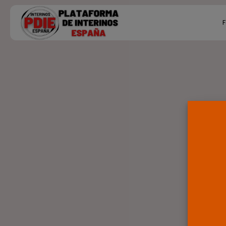
Search
F
for:
Ú
P
F
E