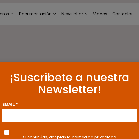
oros
Documentación
Newsletter
Videos
Contactar
ltimos Post
Modelos de Escritos
Perfil de Newsletter
reguntas y Respuestas
Resoluciones y
Publicaciones
oro General
ncuestas
¡Suscribete a nuestra
Newsletter!
EMAIL *
Si continúas, aceptas la política de privacidad