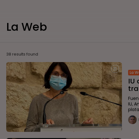
La Web
38 results found
La W
IU
tra
Fuen
IU, 
plat