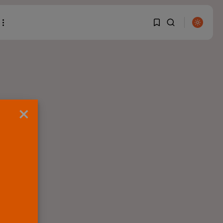
1
1
BUSCAR
Sorry, you have no
×
bookmarks yet.
ENTRADAS RECIENTES
0
Canarias
El Ministerio de Justicia
vende ‘propaganda...
POR
RAMÓN J.
07/08/2026
OPINIÓN
Interinos: Europa
mueve pieza, los