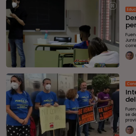
Educ
De
per
Fuen
Junt
corre
Conc
Int
del.
Fuen
se d
prov