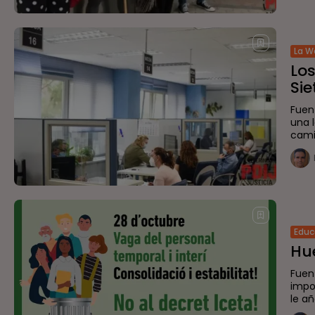
La W
Los
Sie
Fuen
una l
camin
Educ
Hue
Fuen
impo
le a