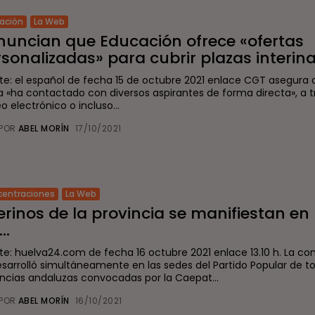
ación
La Web
nuncian que Educación ofrece «ofertas
sonalizadas» para cubrir plazas interinas
te: el español de fecha 15 de octubre 2021 enlace CGT asegura 
a «ha contactado con diversos aspirantes de forma directa», a t
o electrónico o incluso...
POR
ABEL MORÍN
17/10/2021
entraciones
La Web
erinos de la provincia se manifiestan en
..
te: huelva24.com de fecha 16 octubre 2021 enlace 13.10 h. La co
esarrolló simultáneamente en las sedes del Partido Popular de to
incias andaluzas convocadas por la Caepat...
POR
ABEL MORÍN
16/10/2021