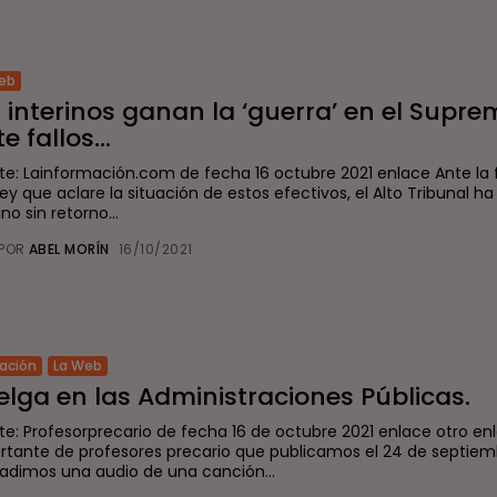
eb
 interinos ganan la ‘guerra’ en el Supr
te fallos...
te: Lainformación.com de fecha 16 octubre 2021 enlace Ante la 
ey que aclare la situación de estos efectivos, el Alto Tribunal ha
o sin retorno...
POR
ABEL MORÍN
16/10/2021
ación
La Web
lga en las Administraciones Públicas.
te: Profesorprecario de fecha 16 de octubre 2021 enlace otro en
rtante de profesores precario que publicamos el 24 de septiem
ñadimos una audio de una canción...