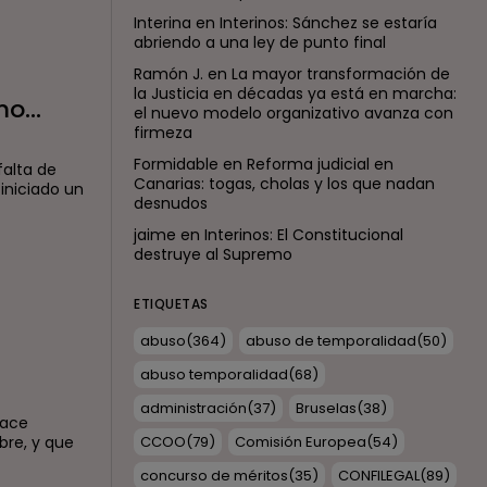
Interina
en
Interinos: Sánchez se estaría
abriendo a una ley de punto final
Ramón J.
en
La mayor transformación de
la Justicia en décadas ya está en marcha:
emo…
el nuevo modelo organizativo avanza con
firmeza
Formidable
en
Reforma judicial en
falta de
Canarias: togas, cholas y los que nadan
 iniciado un
desnudos
jaime
en
Interinos: El Constitucional
destruye al Supremo
ETIQUETAS
abuso
(364)
abuso de temporalidad
(50)
abuso temporalidad
(68)
administración
(37)
Bruselas
(38)
lace
bre, y que
CCOO
(79)
Comisión Europea
(54)
concurso de méritos
(35)
CONFILEGAL
(89)