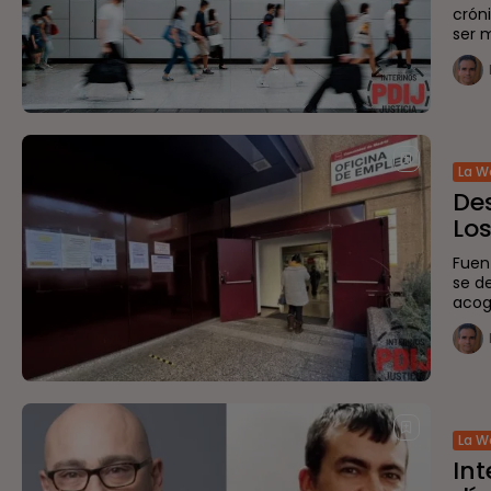
crón
ser 
La W
De
Los
Fuen
se d
acoge
La W
Int