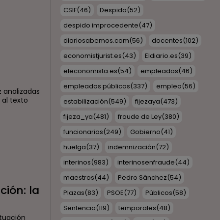
CSIF
(46)
Despido
(52)
despido improcedente
(47)
diariosabemos.com
(56)
docentes
(102)
economistjurist.es
(43)
Eldiario.es
(39)
eleconomista.es
(54)
empleados
(46)
empleados públicos
(337)
empleo
(56)
z analizadas
al texto
estabilización
(549)
fijezaya
(473)
fijeza_ya
(481)
fraude de Ley
(380)
funcionarios
(249)
Gobierno
(41)
huelga
(37)
indemnización
(72)
interinos
(983)
interinosenfraude
(44)
maestros
(44)
Pedro Sánchez
(54)
ción: la
Plazas
(83)
PSOE
(77)
Públicos
(58)
Sentencia
(119)
temporales
(48)
ituación