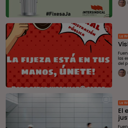
La W
Vis
Fuen
las 
del p
La W
El 
jus
Fuen