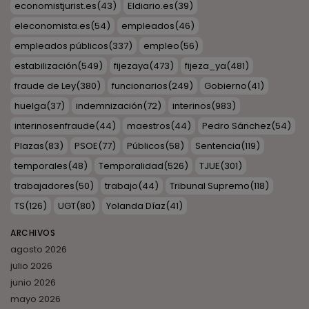
economistjurist.es
(43)
Eldiario.es
(39)
eleconomista.es
(54)
empleados
(46)
empleados públicos
(337)
empleo
(56)
estabilización
(549)
fijezaya
(473)
fijeza_ya
(481)
fraude de Ley
(380)
funcionarios
(249)
Gobierno
(41)
huelga
(37)
indemnización
(72)
interinos
(983)
interinosenfraude
(44)
maestros
(44)
Pedro Sánchez
(54)
Plazas
(83)
PSOE
(77)
Públicos
(58)
Sentencia
(119)
temporales
(48)
Temporalidad
(526)
TJUE
(301)
trabajadores
(50)
trabajo
(44)
Tribunal Supremo
(118)
TS
(126)
UGT
(80)
Yolanda Díaz
(41)
ARCHIVOS
agosto 2026
julio 2026
junio 2026
mayo 2026