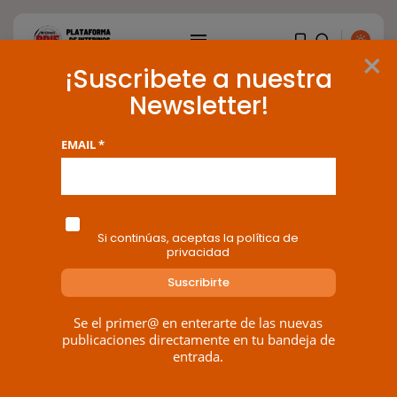
×
¡Suscribete a nuestra
Newsletter!
Tag: Audiencias Provinciales
EMAIL *
BUSCAR
1 results found
ENTRADAS RECIENTES
Si continúas, aceptas la política de
privacidad
Canarias
El Ministerio de Justicia vende
‘propaganda...
POR
RAMÓN J.
07/08/2026
Se el primer@ en enterarte de las nuevas
publicaciones directamente en tu bandeja de
OPINIÓN
entrada.
Interinos: Europa mueve pieza,
los jueces...
POR
RAMÓN J.
06/08/2026