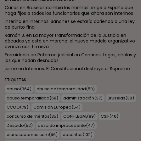
Carlos
en
Bruselas cambia las normas: exige a España que
haga fijos a todos los funcionarios que ahora son interinos
Interina
en
Interinos: Sánchez se estaría abriendo a una ley
de punto final
Ramón J.
en
La mayor transformación de la Justicia en
décadas ya está en marcha: el nuevo modelo organizativo
avanza con firmeza
Formidable
en
Reforma judicial en Canarias: togas, cholas y
los que nadan desnudos
jaime
en
Interinos: El Constitucional destruye al Supremo
ETIQUETAS
abuso
(364)
abuso de temporalidad
(50)
abuso temporalidad
(68)
administración
(37)
Bruselas
(38)
CCOO
(79)
Comisión Europea
(54)
concurso de méritos
(35)
CONFILEGAL
(89)
CSIF
(46)
Despido
(52)
despido improcedente
(47)
diariosabemos.com
(56)
docentes
(102)