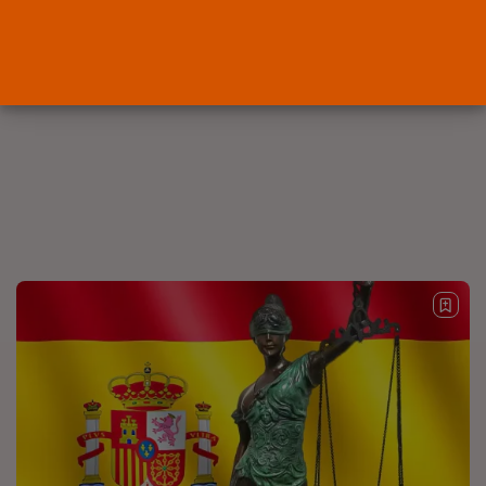
OPINIÓN
Interinos: el error del Supremo
que...
POR
RAMÓN J.
05/08/2026