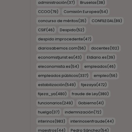
administración
(37)
Bruselas
(38)
CCOO
(79)
Comisión Europea
(54)
concurso de méritos
(35)
CONFILEGAL
(89)
CSIF
(46)
Despido
(52)
despido improcedente
(47)
diariosabemos.com
(56)
docentes
(102)
economistjurist.es
(43)
Eldiario.es
(39)
eleconomista.es
(54)
empleados
(46)
empleados públicos
(337)
empleo
(56)
estabilización
(549)
fijezaya
(472)
fijeza_ya
(480)
fraude de Ley
(380)
funcionarios
(249)
Gobierno
(41)
huelga
(37)
indemnización
(72)
interinos
(983)
interinosenfraude
(44)
maestros
(44)
Pedro Sánchez
(54)