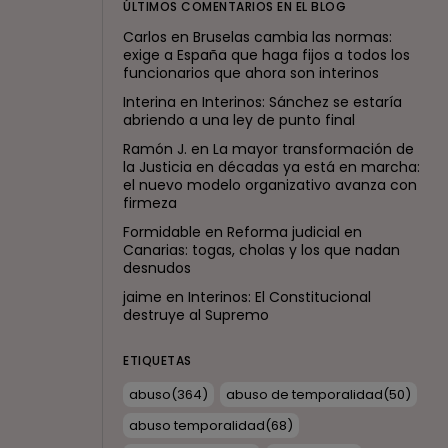
ÚLTIMOS COMENTARIOS EN EL BLOG
Carlos
en
Bruselas cambia las normas:
exige a España que haga fijos a todos los
funcionarios que ahora son interinos
Interina
en
Interinos: Sánchez se estaría
abriendo a una ley de punto final
Ramón J.
en
La mayor transformación de
la Justicia en décadas ya está en marcha:
el nuevo modelo organizativo avanza con
firmeza
Formidable
en
Reforma judicial en
Canarias: togas, cholas y los que nadan
desnudos
jaime
en
Interinos: El Constitucional
destruye al Supremo
ETIQUETAS
abuso
(364)
abuso de temporalidad
(50)
abuso temporalidad
(68)