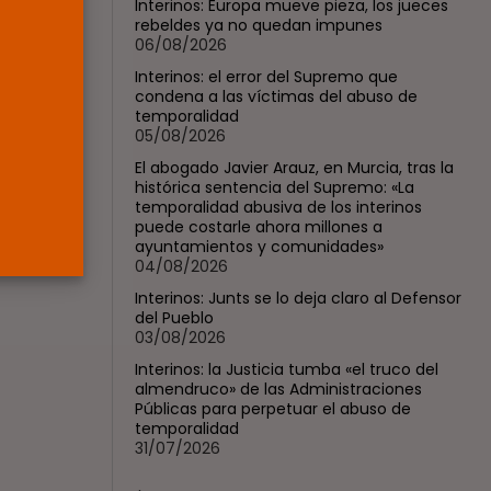
Supremo que...
Interinos: Europa mueve pieza, los jueces
rebeldes ya no quedan impunes
POR
RAMÓN J.
05/08/2026
06/08/2026
Interinos: el error del Supremo que
Abogados
condena a las víctimas del abuso de
El abogado Javier
temporalidad
Arauz, en Murcia,...
05/08/2026
POR
RAMÓN J.
04/08/2026
El abogado Javier Arauz, en Murcia, tras la
histórica sentencia del Supremo: «La
temporalidad abusiva de los interinos
puede costarle ahora millones a
ayuntamientos y comunidades»
04/08/2026
Interinos: Junts se lo deja claro al Defensor
del Pueblo
03/08/2026
Interinos: la Justicia tumba «el truco del
almendruco» de las Administraciones
Públicas para perpetuar el abuso de
temporalidad
31/07/2026