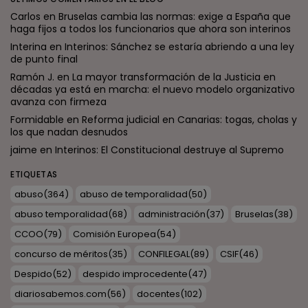
Carlos
en
Bruselas cambia las normas: exige a España que
haga fijos a todos los funcionarios que ahora son interinos
Interina
en
Interinos: Sánchez se estaría abriendo a una ley
de punto final
Ramón J.
en
La mayor transformación de la Justicia en
décadas ya está en marcha: el nuevo modelo organizativo
avanza con firmeza
Formidable
en
Reforma judicial en Canarias: togas, cholas y
los que nadan desnudos
jaime
en
Interinos: El Constitucional destruye al Supremo
ETIQUETAS
abuso
(364)
abuso de temporalidad
(50)
abuso temporalidad
(68)
administración
(37)
Bruselas
(38)
CCOO
(79)
Comisión Europea
(54)
concurso de méritos
(35)
CONFILEGAL
(89)
CSIF
(46)
Despido
(52)
despido improcedente
(47)
diariosabemos.com
(56)
docentes
(102)