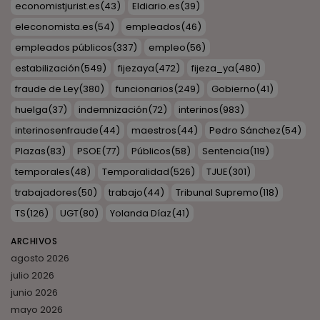
economistjurist.es
(43)
Eldiario.es
(39)
eleconomista.es
(54)
empleados
(46)
empleados públicos
(337)
empleo
(56)
estabilización
(549)
fijezaya
(472)
fijeza_ya
(480)
fraude de Ley
(380)
funcionarios
(249)
Gobierno
(41)
huelga
(37)
indemnización
(72)
interinos
(983)
interinosenfraude
(44)
maestros
(44)
Pedro Sánchez
(54)
Plazas
(83)
PSOE
(77)
Públicos
(58)
Sentencia
(119)
temporales
(48)
Temporalidad
(526)
TJUE
(301)
trabajadores
(50)
trabajo
(44)
Tribunal Supremo
(118)
TS
(126)
UGT
(80)
Yolanda Díaz
(41)
ARCHIVOS
agosto 2026
julio 2026
junio 2026
mayo 2026