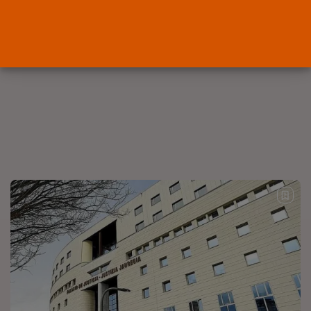
Abogados
El abogado Javier Arauz, en
Murcia,...
POR
RAMÓN J.
04/08/2026