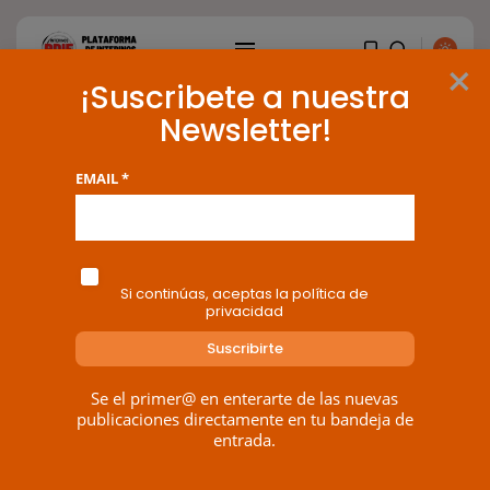
×
¡Suscribete a nuestra
Newsletter!
Tag: Conservatorio
EMAIL *
BUSCAR
1 results found
ENTRADAS RECIENTES
Si continúas, aceptas la política de
privacidad
OPINIÓN
Interinos: Europa mueve pieza,
los jueces...
POR
RAMÓN J.
06/08/2026
Se el primer@ en enterarte de las nuevas
publicaciones directamente en tu bandeja de
OPINIÓN
entrada.
Interinos: el error del Supremo
que...
POR
RAMÓN J.
05/08/2026