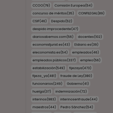
CCOO
(79)
Comisión Europea
(54)
concurso de méritos
(35)
CONFILEGAL
(89)
CSIF
(46)
Despido
(52)
despido improcedente
(47)
diariosabemos.com
(56)
docentes
(102)
economistjurist.es
(43)
Eldiario.es
(39)
eleconomista.es
(54)
empleados
(46)
empleados públicos
(337)
empleo
(56)
estabilización
(549)
fijezaya
(473)
fijeza_ya
(481)
fraude de Ley
(380)
funcionarios
(249)
Gobierno
(41)
huelga
(37)
indemnización
(72)
interinos
(983)
interinosenfraude
(44)
maestros
(44)
Pedro Sánchez
(54)