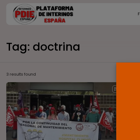
Search
F
for:
Ú
Tag: doctrina
P
F
E
3 results found
Inde
El 
sub
Fuen
subro
magn