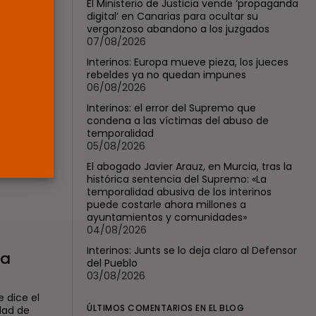
El Ministerio de Justicia vende ‘propaganda
jueces...
digital’ en Canarias para ocultar su
POR
RAMÓN J.
06/08/2026
vergonzoso abandono a los juzgados
07/08/2026
OPINIÓN
Interinos: Europa mueve pieza, los jueces
Interinos: el error del
rebeldes ya no quedan impunes
Supremo que...
premo
06/08/2026
POR
RAMÓN J.
05/08/2026
Interinos: el error del Supremo que
condena a las víctimas del abuso de
temporalidad
encioso-
05/08/2026
El abogado Javier Arauz, en Murcia, tras la
histórica sentencia del Supremo: «La
temporalidad abusiva de los interinos
puede costarle ahora millones a
ayuntamientos y comunidades»
04/08/2026
Interinos: Junts se lo deja claro al Defensor
la
del Pueblo
03/08/2026
e dice el
ÚLTIMOS COMENTARIOS EN EL BLOG
dad de