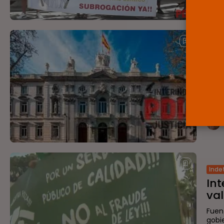
Inde
La
apl
Fuen
publ
Admin
Inde
Int
val
Fuen
gobi