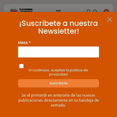
×
¡Suscribete a nuestra
Newsletter!
Tag: Gran Café de Madrid
EMAIL *
BUSCAR
1 results found
ENTRADAS RECIENTES
Si continúas, aceptas la política de
privacidad
OPINIÓN
Interinos: Europa mueve pieza,
los jueces...
POR
RAMÓN J.
06/08/2026
Se el primer@ en enterarte de las nuevas
publicaciones directamente en tu bandeja de
OPINIÓN
entrada.
Interinos: el error del Supremo
que...
POR
RAMÓN J.
05/08/2026