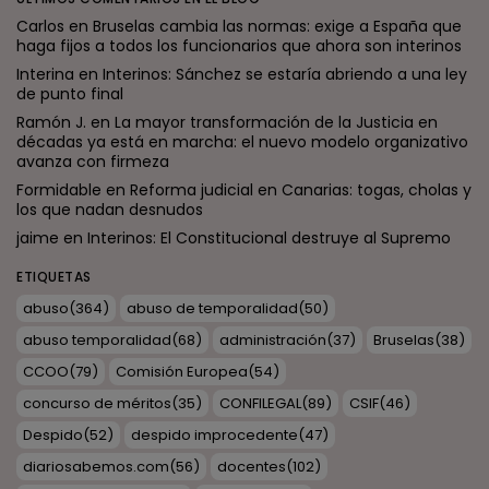
Carlos
en
Bruselas cambia las normas: exige a España que
haga fijos a todos los funcionarios que ahora son interinos
Interina
en
Interinos: Sánchez se estaría abriendo a una ley
de punto final
Ramón J.
en
La mayor transformación de la Justicia en
décadas ya está en marcha: el nuevo modelo organizativo
avanza con firmeza
Formidable
en
Reforma judicial en Canarias: togas, cholas y
los que nadan desnudos
jaime
en
Interinos: El Constitucional destruye al Supremo
ETIQUETAS
abuso
(364)
abuso de temporalidad
(50)
abuso temporalidad
(68)
administración
(37)
Bruselas
(38)
CCOO
(79)
Comisión Europea
(54)
concurso de méritos
(35)
CONFILEGAL
(89)
CSIF
(46)
Despido
(52)
despido improcedente
(47)
diariosabemos.com
(56)
docentes
(102)