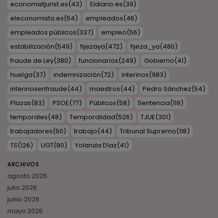
economistjurist.es
(43)
Eldiario.es
(39)
eleconomista.es
(54)
empleados
(46)
empleados públicos
(337)
empleo
(56)
estabilización
(549)
fijezaya
(472)
fijeza_ya
(480)
fraude de Ley
(380)
funcionarios
(249)
Gobierno
(41)
huelga
(37)
indemnización
(72)
interinos
(983)
interinosenfraude
(44)
maestros
(44)
Pedro Sánchez
(54)
Plazas
(83)
PSOE
(77)
Públicos
(58)
Sentencia
(119)
temporales
(48)
Temporalidad
(526)
TJUE
(301)
trabajadores
(50)
trabajo
(44)
Tribunal Supremo
(118)
TS
(126)
UGT
(80)
Yolanda Díaz
(41)
ARCHIVOS
agosto 2026
julio 2026
junio 2026
mayo 2026