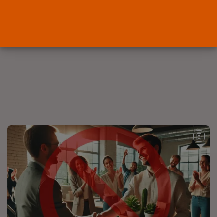
Abogados
El abogado Javier Arauz, en
Murcia,...
POR
RAMÓN J.
04/08/2026