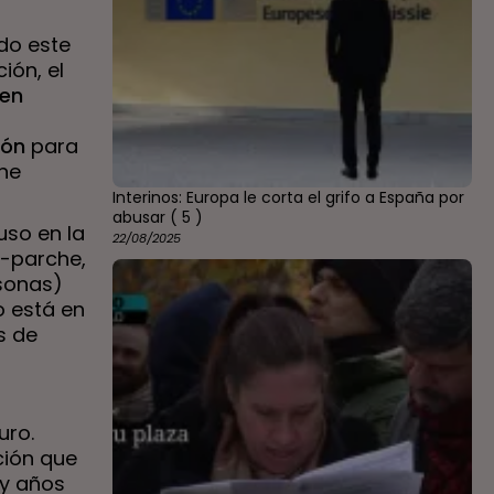
do este
ión, el
 en
ión
para
ene
Interinos: Europa le corta el grifo a España por
abusar
( 5 )
uso en la
22/08/2025
s-parche,
rsonas)
so está en
s de
uro.
ción que
 y años