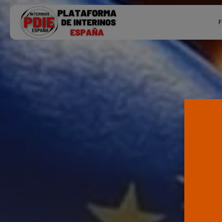
Search
F
for:
Ú
P
F
E