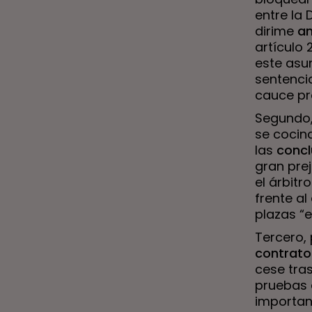
entre la 
dirime
an
artículo 
este as
sentenci
cauce pr
Segundo
se cocina
las
concl
gran prej
el árbit
frente al
plazas “
Tercero,
contrato
cese tra
pruebas d
importan