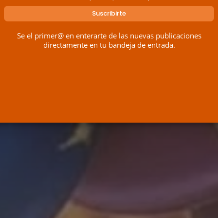
Se el primer@ en enterarte de las nuevas publicaciones
directamente en tu bandeja de entrada.