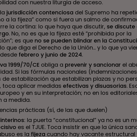
lidad con nuestra liturgia de acceso.
 la
jurisdicción contenciosa
del Supremo ha repeti
o a la fijeza” como si fuera un salmo de confirmac
rre la cortina: lo que haya que discutir,
se discute
rgo
. No, no es que la fijeza esté “prohibida por la
ción”; es que
no se pueden blindar en la Constituc
lo que diga el Derecho de la Unión… y lo que ya vi
 desde
febrero y junio de 2024
.
iva 1999/70/CE
obliga a
prevenir y sancionar
el ab
idad. Si las fórmulas nacionales (indemnizacione
 de estabilización que estabilizan plazas y no pe
n, toca aplicar medidas
efectivas y disuasorias
. E
europeo y en su interpretación; no en los editoriale
n a medida.
ncias prácticas (sí, de las que duelen)
 interinos
: la puerta “constitucional” ya no es un m
cisivo
es el TJUE. Toca insistir en que la única san
 abuso es la
fijeza
cuando hay vacante estructural