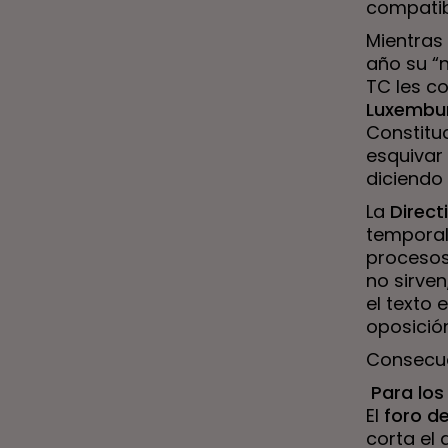
compatibi
Mientras
año su “n
TC les co
Luxembu
Constitu
esquivar 
diciendo
La
Direct
temporal
procesos
no sirve
el texto 
oposició
Consecue
Para los
El
foro de
corta el