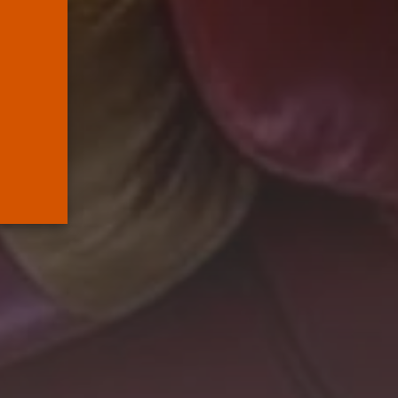
Supremo que...
POR
RAMÓN J.
05/08/2026
Abogados
El abogado Javier
Arauz, en Murcia,...
POR
RAMÓN J.
04/08/2026