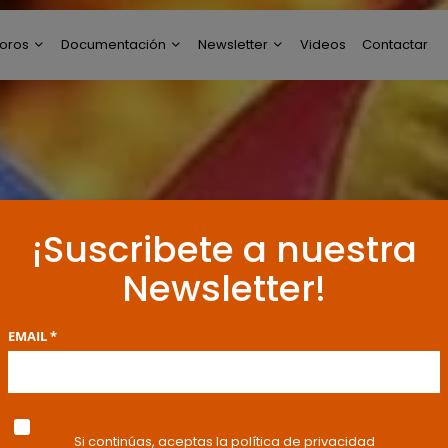
oros
Documentación
Newsletter
Videos
Contactar
ltimos Post
Modelos de Escritos
Perfil de Newsletter
reguntas y Respuestas
Resoluciones y
Publicaciones
oro General
ncuestas
¡Suscribete a nuestra
Newsletter!
EMAIL *
Si continúas, aceptas la política de privacidad