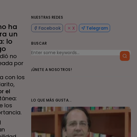
NUESTRAS REDES
mo ha
Facebook
X
Telegram
era un
: lo
BUSCAR
go
dió no
eada por
¡ÚNETE A NOSOTROS!
a con los
arito,
r el
ltánea:
LO QUE MÁS GUSTA...
e los
rtancia.
l
an
ilidad