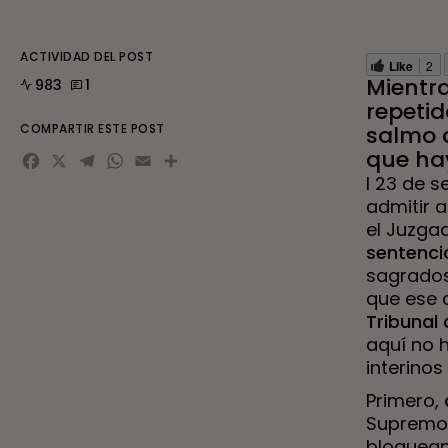
ACTIVIDAD DEL POST
Like
2
Mientra
983
1
repetid
COMPARTIR ESTE POST
salmo d
Facebook
X
Telegram
WhatsApp
Email
Compartir
que hay
l 23 de s
admitir a
el Juzgad
sentenci
sagrados 
que ese
Tribunal 
aquí no h
interinos
Primero,
Supremo,
bloqueand