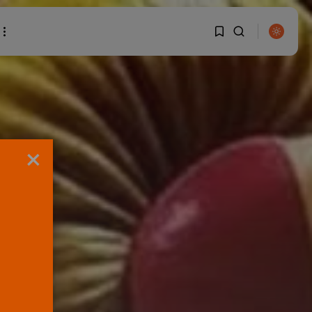
1
1
BUSCAR
Sorry, you have no
×
bookmarks yet.
0
ENTRADAS RECIENTES
OPINIÓN
Interinos: Europa
mueve pieza, los
jueces...
POR
RAMÓN J.
06/08/2026
OPINIÓN
Interinos: el error del