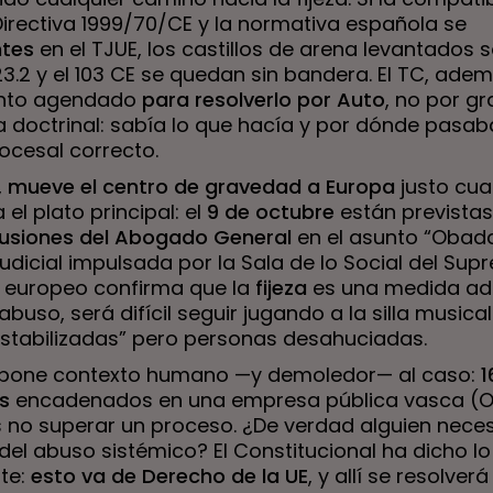
Directiva 1999/70/CE y la normativa española se
tes
en el TJUE, los castillos de arena levantados s
23.2 y el 103 CE se quedan sin bandera. El TC, adem
unto agendado
para resolverlo por Auto
, no por gr
a doctrinal: sabía lo que hacía y por dónde pasab
ocesal correcto.
,
mueve el centro de gravedad a Europa
justo cua
 el plato principal: el
9 de octubre
están previstas
usiones del Abogado General
en el asunto “Obada
udicial impulsada por la Sala de lo Social del Supr
ro europeo confirma que la
fijeza
es una medida a
 abuso, será difícil seguir jugando a la silla musica
estabilizadas” pero personas desahuciadas.
 pone contexto humano —y demoledor— al caso:
1
s
encadenados en una empresa pública vasca (O
s no superar un proceso. ¿De verdad alguien nece
el abuso sistémico? El Constitucional ha dicho lo
te:
esto va de Derecho de la UE
, y allí se resolverá