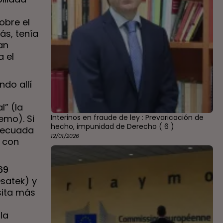
obre el
ás, tenía
an
a el
ndo allí
l” (la
emo). Si
Interinos en fraude de ley : Prevaricación de
hecho, impunidad de Derecho
( 6 )
decuada
12/01/2026
l con
69
satek) y
sita más
 la