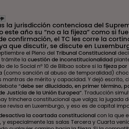
s la jurisdicción contenciosa del Supre
o este año su “no a la fijeza” como si fu
e confirmación, el TC les corre la cortina
a que discutir, se discute en Luxembur
eptiembre el Pleno del
Tribunal Constitucional
deci
 trámite la
cuestión de inconstitucionalidad
plant
o de lo Social nº 10 de Bilbao sobre si la
fijeza por
a
(como sanción al abuso de temporalidad) choc
mantras de mérito y capacidad. Y dejó escrito, cl
 debate
“debe ser dilucidado, en primer término, po
de Justicia de la Unión Europea”
. Traducción simu
ay trinchera constitucional que valga; la jugada d
 se revisa en Luxemburgo, y eso es de capital impo
desactiva la coartada constitucional
con la que e
 y especialmente las salas Tercera y Cuarta vení
o cualquier camino hacia la fijeza. Si la compatib