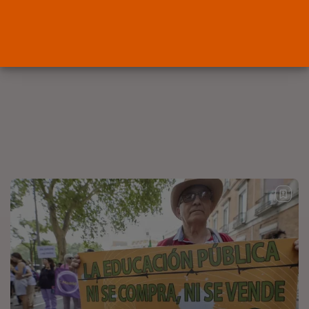
OPINIÓN
Interinos: el error del Supremo
que...
POR
RAMÓN J.
05/08/2026