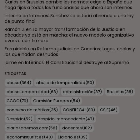
Carlos
en
Bruselas cambia las normas: exige a España que
haga fijos a todos los funcionarios que ahora son interinos
Interina
en
Interinos: Sánchez se estaría abriendo a una ley
de punto final
Ramón J.
en
La mayor transformación de la Justicia en
décadas ya está en marcha: el nuevo modelo organizativo
avanza con firmeza
Formidable
en
Reforma judicial en Canarias: togas, cholas y
los que nadan desnudos
jaime
en
Interinos: El Constitucional destruye al Supremo
ETIQUETAS
abuso
(364)
abuso de temporalidad
(50)
abuso temporalidad
(68)
administración
(37)
Bruselas
(38)
CCOO
(79)
Comisión Europea
(54)
concurso de méritos
(35)
CONFILEGAL
(89)
CSIF
(46)
Despido
(52)
despido improcedente
(47)
diariosabemos.com
(56)
docentes
(102)
economistjurist.es
(43)
Eldiario.es
(39)