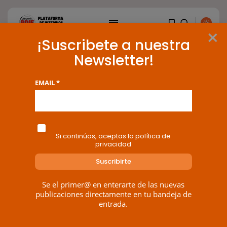
×
¡Suscribete a nuestra
Newsletter!
Tag: Marea Verde
EMAIL *
BUSCAR
1 results found
ENTRADAS RECIENTES
Si continúas, aceptas la política de
Canarias
privacidad
El Ministerio de Justicia vende
‘propaganda...
POR
RAMÓN J.
07/08/2026
Se el primer@ en enterarte de las nuevas
publicaciones directamente en tu bandeja de
OPINIÓN
entrada.
Interinos: Europa mueve pieza,
los jueces...
POR
RAMÓN J.
06/08/2026