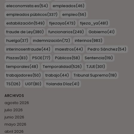
eleconomista.es
(54)
empleados
(46)
empleados públicos
(337)
empleo
(56)
estabilización
(549)
fijezaya
(473)
fijeza_ya
(481)
fraude de Ley
(380)
funcionarios
(249)
Gobierno
(41)
huelga
(37)
indemnización
(72)
interinos
(983)
interinosenfraude
(44)
maestros
(44)
Pedro Sánchez
(54)
Plazas
(83)
PSOE
(77)
Públicos
(58)
Sentencia
(119)
temporales
(48)
Temporalidad
(526)
TJUE
(301)
trabajadores
(50)
trabajo
(44)
Tribunal Supremo
(118)
TS
(126)
UGT
(80)
Yolanda Díaz
(41)
ARCHIVOS
agosto 2026
julio 2026
junio 2026
mayo 2026
abril 2026