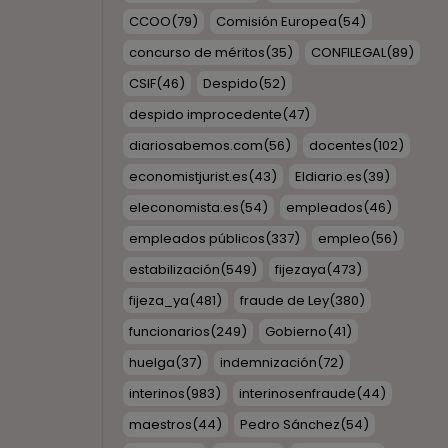
CCOO
(79)
Comisión Europea
(54)
concurso de méritos
(35)
CONFILEGAL
(89)
CSIF
(46)
Despido
(52)
despido improcedente
(47)
diariosabemos.com
(56)
docentes
(102)
economistjurist.es
(43)
Eldiario.es
(39)
eleconomista.es
(54)
empleados
(46)
empleados públicos
(337)
empleo
(56)
estabilización
(549)
fijezaya
(473)
fijeza_ya
(481)
fraude de Ley
(380)
funcionarios
(249)
Gobierno
(41)
huelga
(37)
indemnización
(72)
interinos
(983)
interinosenfraude
(44)
maestros
(44)
Pedro Sánchez
(54)