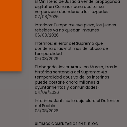
El Ministerio de Justicia vende ‘propaganda
jueces...
digital’ en Canarias para ocultar su
POR
RAMÓN J.
06/08/2026
vergonzoso abandono a los juzgados
07/08/2026
OPINIÓN
Interinos: Europa mueve pieza, los jueces
Interinos: el error del
rebeldes ya no quedan impunes
Supremo que...
06/08/2026
POR
RAMÓN J.
05/08/2026
Interinos: el error del Supremo que
condena a las víctimas del abuso de
temporalidad
05/08/2026
El abogado Javier Arauz, en Murcia, tras la
histórica sentencia del Supremo: «La
temporalidad abusiva de los interinos
puede costarle ahora millones a
ayuntamientos y comunidades»
04/08/2026
Interinos: Junts se lo deja claro al Defensor
del Pueblo
03/08/2026
ÚLTIMOS COMENTARIOS EN EL BLOG