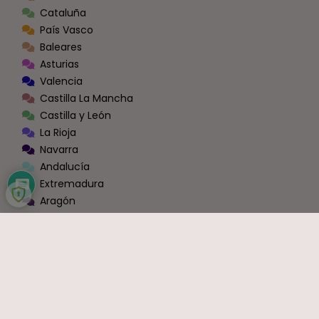
Cataluña
País Vasco
Baleares
Asturias
Valencia
Castilla La Mancha
Castilla y León
La Rioja
Navarra
Andalucía
Extremadura
Aragón
Murcia
Galicia
Cantabria
Ceuta y Melilla
Zona Conexión Blog - Foros [Administraciones]
Todas las Administraciones