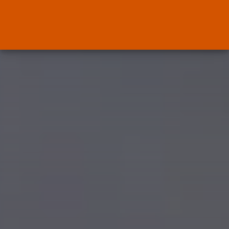
ENTRADAS RECIENTES
Canarias
El Ministerio de Justicia vende
‘propaganda...
POR
RAMÓN J.
07/08/2026
OPINIÓN
Interinos: Europa mueve pieza,
los jueces...
POR
RAMÓN J.
06/08/2026
OPINIÓN
Interinos: el error del Supremo
que...
POR
RAMÓN J.
05/08/2026