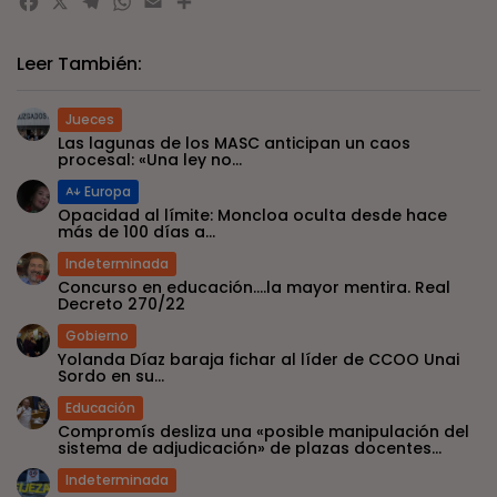
Facebook
X
Telegram
WhatsApp
Email
Compartir
Leer También:
Jueces
Las lagunas de los MASC anticipan un caos
procesal: «Una ley no...
Europa
Opacidad al límite: Moncloa oculta desde hace
más de 100 días a...
Indeterminada
Concurso en educación….la mayor mentira. Real
Decreto 270/22
Gobierno
Yolanda Díaz baraja fichar al líder de CCOO Unai
Sordo en su...
Educación
Compromís desliza una «posible manipulación del
sistema de adjudicación» de plazas docentes...
Indeterminada