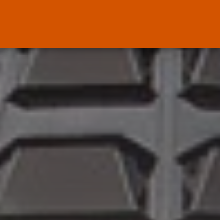
El Ministerio de Justicia vende
‘propaganda...
POR
RAMÓN J.
07/08/2026
OPINIÓN
Interinos: Europa mueve pieza,
los jueces...
POR
RAMÓN J.
06/08/2026
OPINIÓN
Interinos: el error del Supremo
que...
POR
RAMÓN J.
05/08/2026