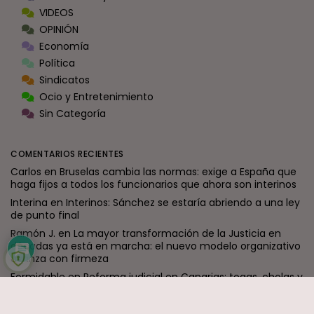
VIDEOS
OPINIÓN
Economía
Política
Sindicatos
Ocio y Entretenimiento
Sin Categoría
COMENTARIOS RECIENTES
Carlos
en
Bruselas cambia las normas: exige a España que
haga fijos a todos los funcionarios que ahora son interinos
Interina
en
Interinos: Sánchez se estaría abriendo a una ley
de punto final
Ramón J.
en
La mayor transformación de la Justicia en
décadas ya está en marcha: el nuevo modelo organizativo
avanza con firmeza
Formidable
en
Reforma judicial en Canarias: togas, cholas y
los que nadan desnudos
jaime
en
Interinos: El Constitucional destruye al Supremo