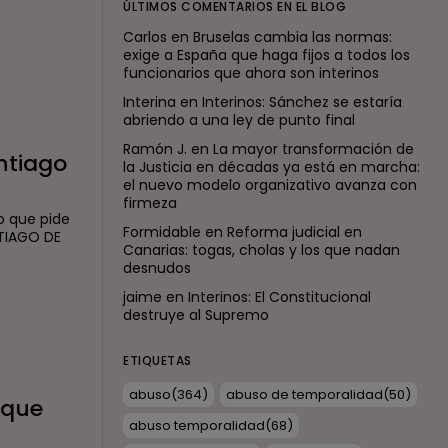
ÚLTIMOS COMENTARIOS EN EL BLOG
Carlos
en
Bruselas cambia las normas:
exige a España que haga fijos a todos los
funcionarios que ahora son interinos
Interina
en
Interinos: Sánchez se estaría
abriendo a una ley de punto final
Ramón J.
en
La mayor transformación de
ntiago
la Justicia en décadas ya está en marcha:
el nuevo modelo organizativo avanza con
firmeza
o que pide
Formidable
en
Reforma judicial en
NTIAGO DE
Canarias: togas, cholas y los que nadan
desnudos
jaime
en
Interinos: El Constitucional
destruye al Supremo
ETIQUETAS
abuso
(364)
abuso de temporalidad
(50)
 que
abuso temporalidad
(68)