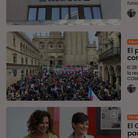
funci
Educ
El 
con
El 2
la r
COMP
Fisc
El 
pa