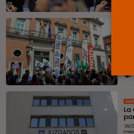
Just
La 
con
Reco
que 
Admin
Just
La
par
05/0
mejo