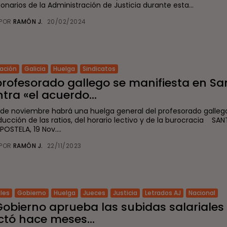
onarios de la Administración de Justicia durante esta...
POR
RAMÓN J.
20/02/2024
ación
Galicia
Huelga
Sindicatos
profesorado gallego se manifiesta en Sa
tra «el acuerdo...
8 de noviembre habrá una huelga general del profesorado galleg
educción de las ratios, del horario lectivo y de la burocracia SA
OSTELA, 19 Nov....
POR
RAMÓN J.
22/11/2023
ales
Gobierno
Huelga
Jueces
Justicia
Letrados AJ
Nacional
Gobierno aprueba las subidas salariales
ctó hace meses...