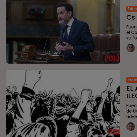
Educ
Cs 
Fuen
el C
su fo
Inde
EL
ILE
Fuen
de U
adver