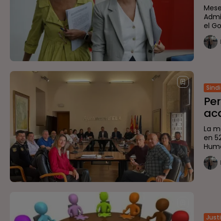
Mese
Admi
el Go
Sind
Per
aca
La m
en 5
Huma
Just