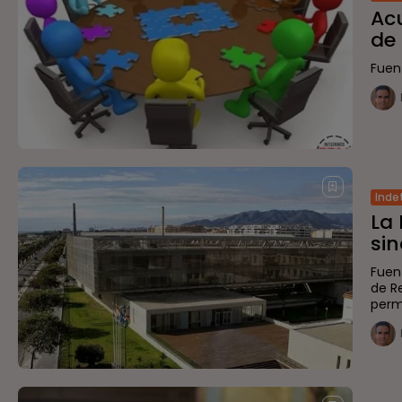
Acu
de 
Fuent
Inde
La
sin
Fuen
de R
permi