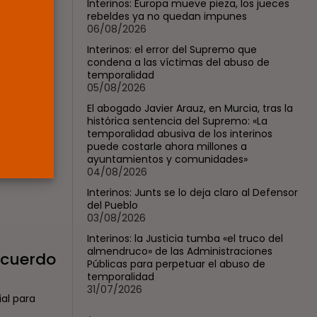
Supremo que...
Interinos: Europa mueve pieza, los jueces
rebeldes ya no quedan impunes
POR
RAMÓN J.
05/08/2026
06/08/2026
Interinos: el error del Supremo que
Abogados
condena a las víctimas del abuso de
El abogado Javier
temporalidad
Arauz, en Murcia,...
uerdo
05/08/2026
POR
RAMÓN J.
04/08/2026
El abogado Javier Arauz, en Murcia, tras la
histórica sentencia del Supremo: «La
o el único
temporalidad abusiva de los interinos
puede costarle ahora millones a
ayuntamientos y comunidades»
04/08/2026
Interinos: Junts se lo deja claro al Defensor
del Pueblo
03/08/2026
Interinos: la Justicia tumba «el truco del
almendruco» de las Administraciones
acuerdo
Públicas para perpetuar el abuso de
temporalidad
31/07/2026
al para