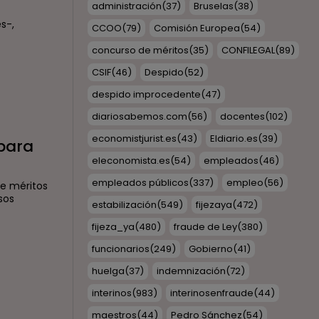
administración
(37)
Bruselas
(38)
s-,
CCOO
(79)
Comisión Europea
(54)
concurso de méritos
(35)
CONFILEGAL
(89)
CSIF
(46)
Despido
(52)
despido improcedente
(47)
diariosabemos.com
(56)
docentes
(102)
economistjurist.es
(43)
Eldiario.es
(39)
 para
eleconomista.es
(54)
empleados
(46)
empleados públicos
(337)
empleo
(56)
e méritos
sos
estabilización
(549)
fijezaya
(472)
fijeza_ya
(480)
fraude de Ley
(380)
funcionarios
(249)
Gobierno
(41)
huelga
(37)
indemnización
(72)
interinos
(983)
interinosenfraude
(44)
maestros
(44)
Pedro Sánchez
(54)