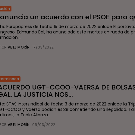
ación
anuncia un acuerdo con el PSOE para que
te: Europapress de fecha 15 de marzo de 2022 enlace El portavo
ongreso, Edmundo Bal, ha anunciado este martes en rueda de p
rmación...
POR
ABEL MORÍN
17/03/2022
terminada
 ACUERDO UGT-CCOO-VAERSA DE BOLSAS
GAL. LA JUSTICIA NOS...
te: STAS intersindical de fecha 3 de marzo de 2022 enlace la Trip
GT-CCOO y Vaersa podían estar cometiendo una ilegalidad. Ta
timos, la Triple Alianza...
POR
ABEL MORÍN
05/03/2022