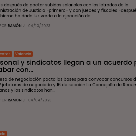
s después de pactar subidas salariales con los letrados de la
nistración de Justicia -primero- y con jueces y fiscales -despué
bierno ha dado luz verde a la ejecución de...
POR
RAMÓN J.
04/10/2023
icatos
Valencia
sonal y sindicatos llegan a un acuerdo
bar con...
esa de negociación pacta las bases para convocar concursos d
2 jefaturas de negociado y 16 de sección La Concejalía de Recur
nos y los sindicatos han...
POR
RAMÓN J.
04/04/2023
icia