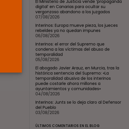
El Ministerio de Justicia vende ‘propaganda
jueces...
digital’ en Canarias para ocultar su
POR
RAMÓN J.
06/08/2026
vergonzoso abandono a los juzgados
07/08/2026
OPINIÓN
Interinos: Europa mueve pieza, los jueces
Interinos: el error del
rebeldes ya no quedan impunes
Supremo que...
06/08/2026
POR
RAMÓN J.
05/08/2026
Interinos: el error del Supremo que
condena a las víctimas del abuso de
temporalidad
05/08/2026
El abogado Javier Arauz, en Murcia, tras la
histórica sentencia del Supremo: «La
temporalidad abusiva de los interinos
puede costarle ahora millones a
ayuntamientos y comunidades»
04/08/2026
Interinos: Junts se lo deja claro al Defensor
del Pueblo
03/08/2026
ÚLTIMOS COMENTARIOS EN EL BLOG