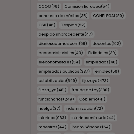
CCOO
(79)
Comisión Europea
(54)
concurso de méritos
(35)
CONFILEGAL
(89)
CSIF
(46)
Despido
(52)
despido improcedente
(47)
diariosabemos.com
(56)
docentes
(102)
economistjurist.es
(43)
Eldiario.es
(39)
eleconomista.es
(54)
empleados
(46)
empleados públicos
(337)
empleo
(56)
estabilización
(549)
fijezaya
(473)
fijeza_ya
(481)
fraude de Ley
(380)
funcionarios
(249)
Gobierno
(41)
huelga
(37)
indemnización
(72)
interinos
(983)
interinosenfraude
(44)
maestros
(44)
Pedro Sánchez
(54)