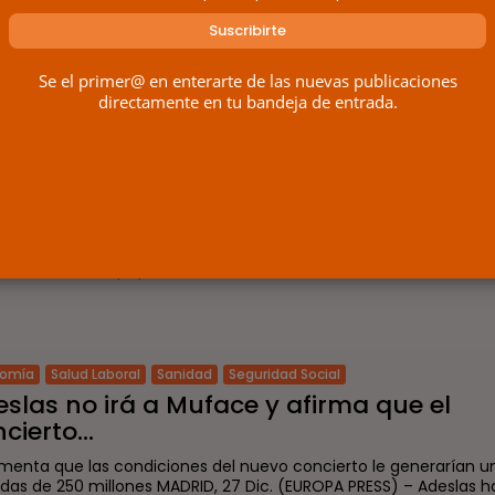
POR
RAMÓN J.
21/01/2025
Se el primer@ en enterarte de las nuevas publicaciones
directamente en tu bandeja de entrada.
nomía
Seguridad Social
Todas las Administraciones
 empleados públicos inician el año con 
ldo congelado...
ntidad ha informado a los mutualistas de que podrán solicitar e
servicios públicos de salud de las comunidades autónomas entre 
 y el...
POR
RAMÓN J.
15/01/2025
nomía
Salud Laboral
Sanidad
Seguridad Social
slas no irá a Muface y afirma que el
cierto...
menta que las condiciones del nuevo concierto le generarían u
idas de 250 millones MADRID, 27 Dic. (EUROPA PRESS) – Adeslas