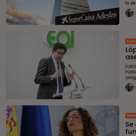
la d
Eco
Ló
ase
EUROP
Públ
aseg
Naci
Se
fun