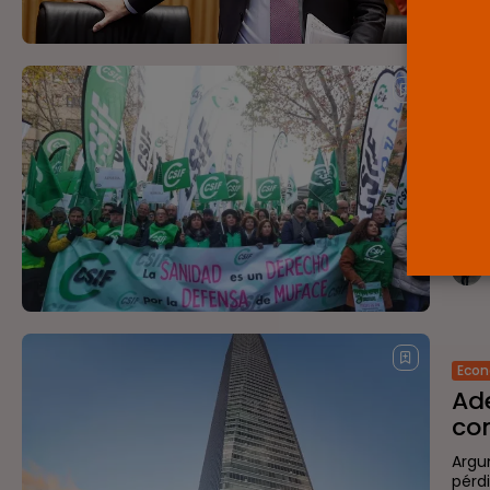
Eco
Los
sue
La e
los 
enero
Eco
Ade
con
Argu
pérd