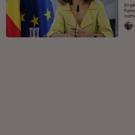
En p
Func
como