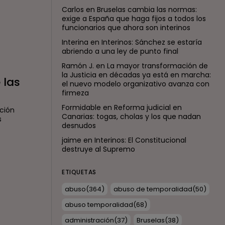
Carlos
en
Bruselas cambia las normas:
exige a España que haga fijos a todos los
funcionarios que ahora son interinos
Interina
en
Interinos: Sánchez se estaría
abriendo a una ley de punto final
Ramón J.
en
La mayor transformación de
la Justicia en décadas ya está en marcha:
 las
el nuevo modelo organizativo avanza con
firmeza
Formidable
en
Reforma judicial en
nción
Canarias: togas, cholas y los que nadan
s
desnudos
jaime
en
Interinos: El Constitucional
destruye al Supremo
ETIQUETAS
abuso
(364)
abuso de temporalidad
(50)
abuso temporalidad
(68)
administración
(37)
Bruselas
(38)