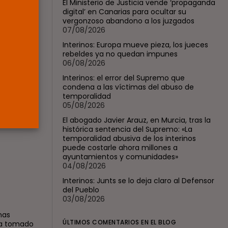
El Ministerio de Justicia vende ‘propaganda
jueces...
digital’ en Canarias para ocultar su
POR
RAMÓN J.
06/08/2026
vergonzoso abandono a los juzgados
07/08/2026
OPINIÓN
Interinos: Europa mueve pieza, los jueces
Interinos: el error del
rebeldes ya no quedan impunes
Supremo que...
el
06/08/2026
POR
RAMÓN J.
05/08/2026
Interinos: el error del Supremo que
condena a las víctimas del abuso de
l cambio a
temporalidad
el 1 de
05/08/2026
El abogado Javier Arauz, en Murcia, tras la
histórica sentencia del Supremo: «La
temporalidad abusiva de los interinos
puede costarle ahora millones a
ayuntamientos y comunidades»
04/08/2026
Interinos: Junts se lo deja claro al Defensor
del Pueblo
03/08/2026
nas
ÚLTIMOS COMENTARIOS EN EL BLOG
 ha tomado