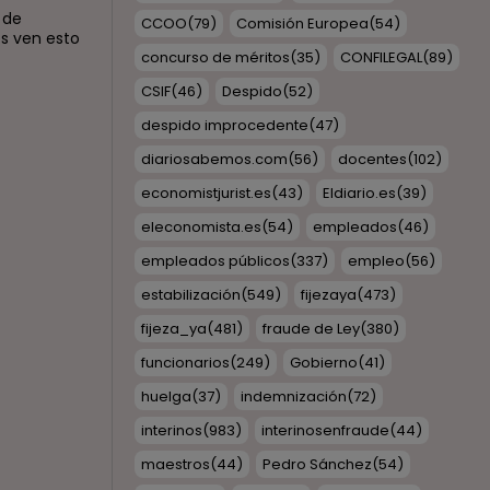
 de
CCOO
(79)
Comisión Europea
(54)
s ven esto
concurso de méritos
(35)
CONFILEGAL
(89)
CSIF
(46)
Despido
(52)
despido improcedente
(47)
diariosabemos.com
(56)
docentes
(102)
economistjurist.es
(43)
Eldiario.es
(39)
eleconomista.es
(54)
empleados
(46)
empleados públicos
(337)
empleo
(56)
estabilización
(549)
fijezaya
(473)
fijeza_ya
(481)
fraude de Ley
(380)
funcionarios
(249)
Gobierno
(41)
huelga
(37)
indemnización
(72)
interinos
(983)
interinosenfraude
(44)
maestros
(44)
Pedro Sánchez
(54)