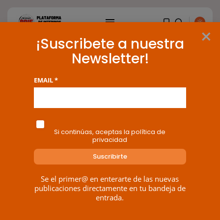
×
¡Suscribete a nuestra
Newsletter!
Tag: TEDH
EMAIL *
BUSCAR
2 results found
ENTRADAS RECIENTES
Si continúas, aceptas la política de
privacidad
Canarias
El Ministerio de Justicia vende
‘propaganda...
POR
RAMÓN J.
07/08/2026
Se el primer@ en enterarte de las nuevas
publicaciones directamente en tu bandeja de
OPINIÓN
entrada.
Interinos: Europa mueve pieza,
los jueces...