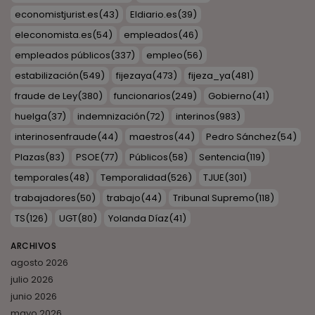
economistjurist.es
(43)
Eldiario.es
(39)
eleconomista.es
(54)
empleados
(46)
empleados públicos
(337)
empleo
(56)
estabilización
(549)
fijezaya
(473)
fijeza_ya
(481)
fraude de Ley
(380)
funcionarios
(249)
Gobierno
(41)
huelga
(37)
indemnización
(72)
interinos
(983)
interinosenfraude
(44)
maestros
(44)
Pedro Sánchez
(54)
Plazas
(83)
PSOE
(77)
Públicos
(58)
Sentencia
(119)
temporales
(48)
Temporalidad
(526)
TJUE
(301)
trabajadores
(50)
trabajo
(44)
Tribunal Supremo
(118)
TS
(126)
UGT
(80)
Yolanda Díaz
(41)
ARCHIVOS
agosto 2026
julio 2026
junio 2026
mayo 2026