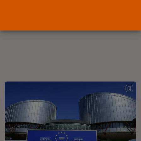
POR
RAMÓN J.
06/08/2026
OPINIÓN
Interinos: el error del Supremo
que...
POR
RAMÓN J.
05/08/2026