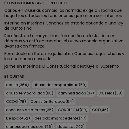
ÚLTIMOS COMENTARIOS EN EL BLOG
Carlos
en
Bruselas cambia las normas: exige a España que
haga fijos a todos los funcionarios que ahora son interinos
Interina
en
Interinos: Sánchez se estaría abriendo a una ley
de punto final
Ramón J.
en
La mayor transformación de la Justicia en
décadas ya está en marcha: el nuevo modelo organizativo
avanza con firmeza
Formidable
en
Reforma judicial en Canarias: togas, cholas y
los que nadan desnudos
jaime
en
Interinos: El Constitucional destruye al Supremo
ETIQUETAS
abuso
(364)
abuso de temporalidad
(50)
abuso temporalidad
(68)
administración
(37)
Bruselas
(38)
CCOO
(79)
Comisión Europea
(54)
concurso de méritos
(35)
CONFILEGAL
(89)
CSIF
(46)
Despido
(52)
despido improcedente
(47)
diariosabemos.com
(56)
docentes
(102)