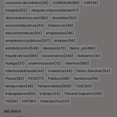
concurso de méritos
(35)
CONFILEGAL
(89)
CSIF
(46)
Despido
(52)
despido improcedente
(47)
diariosabemos.com
(56)
docentes
(102)
economistjurist.es
(43)
Eldiario.es
(39)
eleconomista.es
(54)
empleados
(46)
empleados públicos
(337)
empleo
(56)
estabilización
(549)
fijezaya
(472)
fijeza_ya
(480)
fraude de Ley
(380)
funcionarios
(249)
Gobierno
(41)
huelga
(37)
indemnización
(72)
interinos
(983)
interinosenfraude
(44)
maestros
(44)
Pedro Sánchez
(54)
Plazas
(83)
PSOE
(77)
Públicos
(58)
Sentencia
(119)
temporales
(48)
Temporalidad
(526)
TJUE
(301)
trabajadores
(50)
trabajo
(44)
Tribunal Supremo
(118)
TS
(126)
UGT
(80)
Yolanda Díaz
(41)
ARCHIVOS