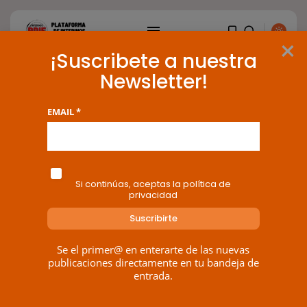
×
¡Suscribete a nuestra
Newsletter!
Tag: turno libre
EMAIL *
4 results found
BUSCAR
Si continúas, aceptas la política de
privacidad
ENTRADAS RECIENTES
OPINIÓN
Interinos: Europa mueve pieza,
los jueces...
Se el primer@ en enterarte de las nuevas
POR
RAMÓN J.
06/08/2026
publicaciones directamente en tu bandeja de
entrada.
OPINIÓN
Interinos: el error del Supremo