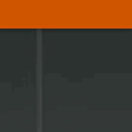
Canarias
El Ministerio de Justicia vende
‘propaganda...
POR
RAMÓN J.
07/08/2026
OPINIÓN
Interinos: Europa mueve pieza,
los jueces...
POR
RAMÓN J.
06/08/2026
OPINIÓN
Interinos: el error del Supremo
que...
POR
RAMÓN J.
05/08/2026