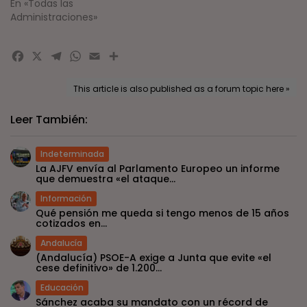
En «Todas las
Administraciones»
Facebook
X
Telegram
WhatsApp
Email
Compartir
This article is also published as a forum topic here »
Leer También:
Indeterminada
La AJFV envía al Parlamento Europeo un informe
que demuestra «el ataque...
Información
Qué pensión me queda si tengo menos de 15 años
cotizados en...
Andalucía
(Andalucía) PSOE-A exige a Junta que evite «el
cese definitivo» de 1.200...
Educación
Sánchez acaba su mandato con un récord de