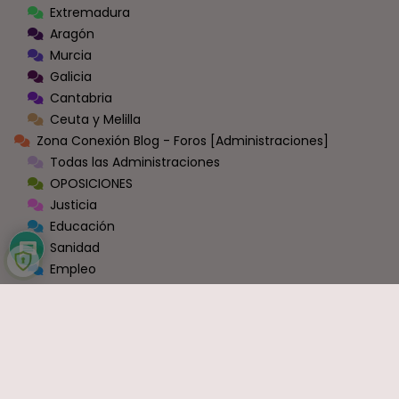
Extremadura
Aragón
Murcia
Galicia
Cantabria
Ceuta y Melilla
Zona Conexión Blog - Foros [Administraciones]
Todas las Administraciones
OPOSICIONES
Justicia
Educación
Sanidad
Empleo
Hacienda
Seguridad Social
Ayuntamientos y Diputaciones
Administración General
Ministerios
Fuerzas y Cuerpos de Seguridad