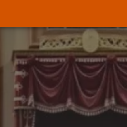
ENTRADAS RECIENTES
OPINIÓN
Interinos: Europa mueve pieza,
los jueces...
POR
RAMÓN J.
06/08/2026
OPINIÓN
Interinos: el error del Supremo
que...
POR
RAMÓN J.
05/08/2026
Abogados
El abogado Javier Arauz, en
Murcia,...
POR
RAMÓN J.
04/08/2026