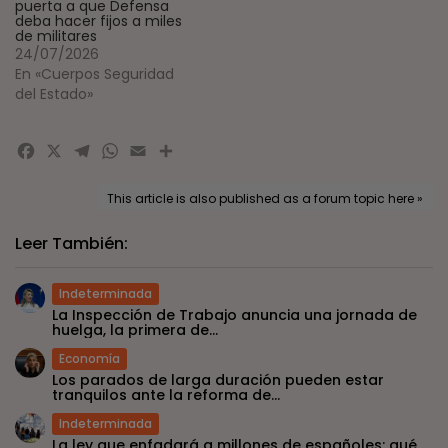
puerta a que Defensa
deba hacer fijos a miles
de militares
24/07/2026
En «Cuerpos Seguridad
del Estado»
Facebook
X
Telegram
WhatsApp
Email
Compartir
This article is also published as a forum topic here »
Leer También:
Indeterminada
La Inspección de Trabajo anuncia una jornada de
huelga, la primera de...
Economía
Los parados de larga duración pueden estar
tranquilos ante la reforma de...
Indeterminada
La ley que enfadará a millones de españoles: qué