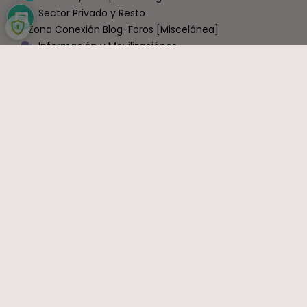
Sector Privado y Resto
Zona Conexión Blog-Foros [Miscelánea]
Información y Movilizaciónes
VIDEOS
OPINIÓN
Economía
Política
Sindicatos
Ocio y Entretenimiento
Sin Categoría
COMENTARIOS RECIENTES
Carlos
en
Bruselas cambia las normas: exige a España que
haga fijos a todos los funcionarios que ahora son interinos
Interina
en
Interinos: Sánchez se estaría abriendo a una ley
de punto final
Ramón J.
en
La mayor transformación de la Justicia en
décadas ya está en marcha: el nuevo modelo organizativo
avanza con firmeza