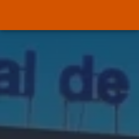
Canarias
El Ministerio de Justicia vende
‘propaganda...
POR
RAMÓN J.
07/08/2026
OPINIÓN
Interinos: Europa mueve pieza,
los jueces...
POR
RAMÓN J.
06/08/2026
OPINIÓN
Interinos: el error del Supremo
que...
POR
RAMÓN J.
05/08/2026