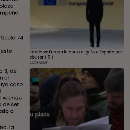
 plaza
empeñe
rtículo 74
o
 este
Interinos: Europa le corta el grifo a España por
abusar
( 5 )
22/08/2025
o 3, de
n el
cuyo caso
l
 «
centro
o de ser
gado a
no, la