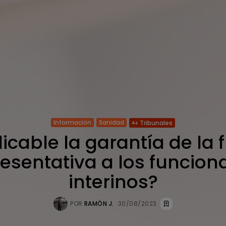
Información
Sanidad
Tribunales
licable la garantía de la 
esentativa a los funcion
interinos?
POR
RAMÓN J.
30/08/2023