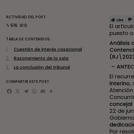
ACTIVIDAD DEL POST
Like
516
0
El artícu
puesto o
TABLA DE CONTENIDOS:
Análisis 
Contenci
Cuestión de interés casacional
(RJ\202
Razonamiento de la sala
– ANTEC
La conclusión del tribunal
El recurr
COMPARTIR ESTE POST
interino
,
Facebook
X
Telegram
WhatsApp
Email
Compartir
Atención 
Concurrió
concejal
22 de ju
Gobiern
dedicaci
Por reso