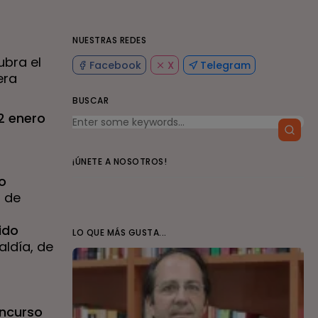
NUESTRAS REDES
ubra el
Facebook
X
Telegram
era
BUSCAR
2 enero
¡ÚNETE A NOSOTROS!
o
o de
ido
LO QUE MÁS GUSTA...
aldía, de
ncurso