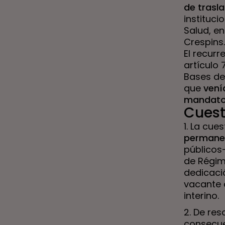
de trasl
instituci
Salud, en
Crespins.
El recurr
artículo 
Bases de
que
vení
mandat
Cuest
1. La cue
permanen
públicos-
de Régime
dedicaci
vacante 
interino.
2. De res
consecue