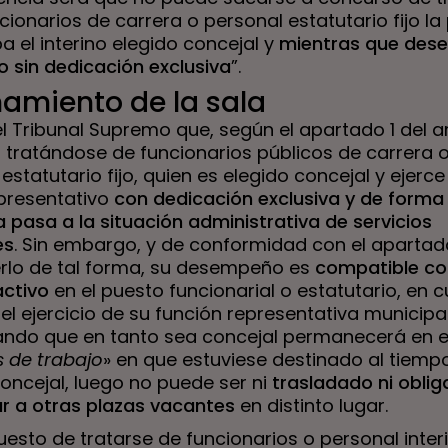
cionarios de carrera o personal estatutario fijo la
 el interino elegido concejal y
mientras que des
o sin dedicación exclusiva
”.
amiento de la sala
l Tribunal Supremo que, según el apartado 1 del a
, tratándose de funcionarios públicos de carrera 
estatutario fijo, quien es elegido concejal y ejerce
presentativo
con dedicación exclusiva y de forma
a pasa a la situación administrativa de servicios
es
. Sin embargo, y de conformidad con el apartad
erlo de tal forma, su desempeño es
compatible co
activo
en el puesto funcionarial o estatutario, en 
 el ejercicio de su función representativa municipa
ando que en tanto sea concejal permanecerá en el
s de trabajo
» en que estuviese destinado al tiemp
oncejal, luego no puede ser ni
trasladado ni obli
r a otras plazas vacantes
en distinto lugar.
uesto de tratarse de funcionarios o personal interi