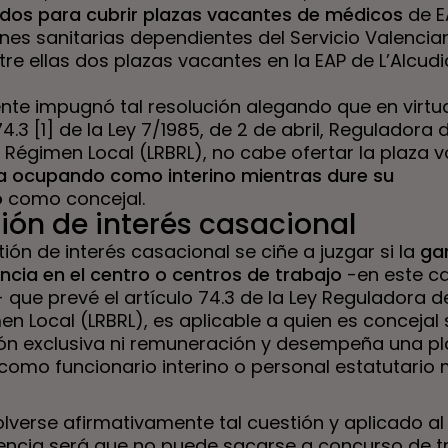
ados para cubrir plazas vacantes de médicos
de E
ones sanitarias dependientes del Servicio Valenci
tre ellas dos plazas vacantes en la EAP de L’Alcud
ente impugnó tal resolución alegando que en virtu
74.3 [1] de la Ley 7/1985, de 2 de abril, Reguladora 
 Régimen Local (LRBRL), no cabe ofertar la plaza 
a ocupando como interino mientras dure su
o
como concejal.
ión de interés casacional
stión de interés casacional se ciñe a juzgar si la
ga
cia en el centro o centros de trabajo
-en este c
 que prevé el artículo 74.3 de la Ley Reguladora 
n Local (LRBRL), es aplicable a quien es concejal 
ón exclusiva ni remuneración y desempeña una p
como funcionario interino o personal estatutario
olverse afirmativamente tal cuestión y aplicado al
ncia será que no puede sacarse a concurso de t