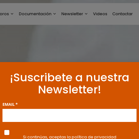
oros
Documentación
Newsletter
Videos
Contactar
ltimos Post
Modelos de Escritos
Perfil de Newsletter
reguntas y Respuestas
Resoluciones y
Publicaciones
oro General
ncuestas
¡Suscribete a nuestra
Newsletter!
EMAIL *
Si continúas, aceptas la política de privacidad