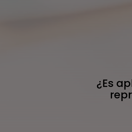
¿Es ap
repr