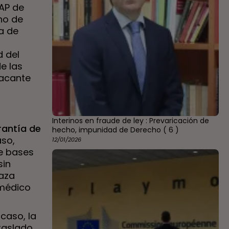
AP de
ano de
ia de
d del
de las
vacante
Interinos en fraude de ley : Prevaricación de
rantía de
hecho, impunidad de Derecho
( 6 )
aso,
12/01/2026
de bases
sin
laza
 médico
 caso, la
raslado