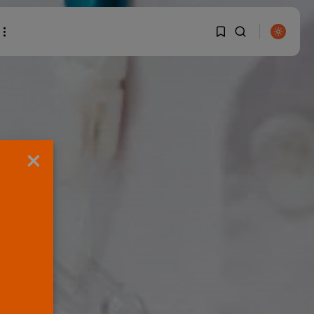
1
1
BUSCAR
Sorry, you have no
×
bookmarks yet.
0
ENTRADAS RECIENTES
OPINIÓN
Interinos: Europa
mueve pieza, los
jueces...
POR
RAMÓN J.
06/08/2026
OPINIÓN
Interinos: el error del