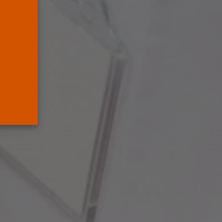
Supremo que...
POR
RAMÓN J.
05/08/2026
Abogados
El abogado Javier
Arauz, en Murcia,...
POR
RAMÓN J.
04/08/2026