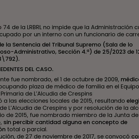
lo 74 de la LRBRL no impide que la Administración c
cupado por un interno con un funcionario de carr
de la Sentencia del Tribunal Supremo (Sala de lo
oso-Administrativo, Sección 4.ª) de 25/2023 de 1
3\792).
EDENTES DEL CASO.
ente fue nombrado, el 1 de octubre de 2009,
médic
 ocupando plaza de médico de familia en el Equip
Primaria de L’Alcudia de Crespins
 a las elecciones locales de 2015, resultando
eleg
de L’Alcudia de Crespins y por resolución de la alc
nio de 2015, fue nombrado miembro de la Junta de
o,
sin percibir cantidad alguna en concepto de
ón
total o parcial.
lución, de 27 de noviembre de 2017, se convocó
co