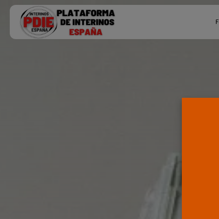
Search
F
for:
Ú
P
F
E