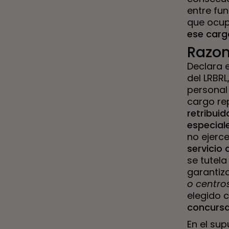
entre fun
que ocupa
ese carg
Razon
Declara e
del LRBRL
personal 
cargo re
retribuid
especial
no ejerc
servicio 
se tutela
garantiz
o centro
elegido c
concursa
En el sup