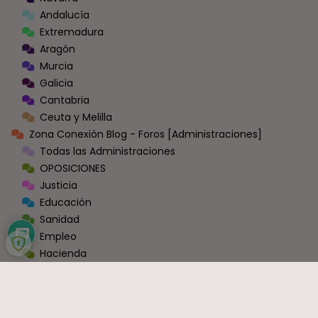
Andalucía
Extremadura
Aragón
Murcia
Galicia
Cantabria
Ceuta y Melilla
Zona Conexión Blog - Foros [Administraciones]
Todas las Administraciones
OPOSICIONES
Justicia
Educación
Sanidad
Empleo
Hacienda
Seguridad Social
Ayuntamientos y Diputaciones
Administración General