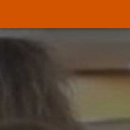
ENTRADAS RECIENTES
Canarias
El Ministerio de Justicia vende
‘propaganda...
POR
RAMÓN J.
07/08/2026
OPINIÓN
Interinos: Europa mueve pieza,
los jueces...
POR
RAMÓN J.
06/08/2026
OPINIÓN
Interinos: el error del Supremo
que...
POR
RAMÓN J.
05/08/2026