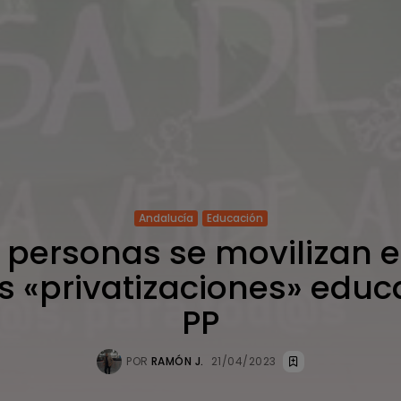
Andalucía
Educación
 personas se movilizan e
s «privatizaciones» educ
PP
POR
RAMÓN J.
21/04/2023