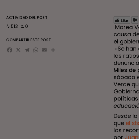
ACTIVIDAD DEL POST
Like
513
0
Marea Ve
causa de 
COMPARTIR ESTE POST
el gobie
Facebook
X
Telegram
WhatsApp
Email
Compartir
«Se han 
las rati
denunci
Miles de
sábado 
Verde qu
Gobierno
políticas
educació
Desde la
que
el s
los recor
por
Juan