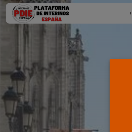
Search
F
for:
Ú
P
F
E