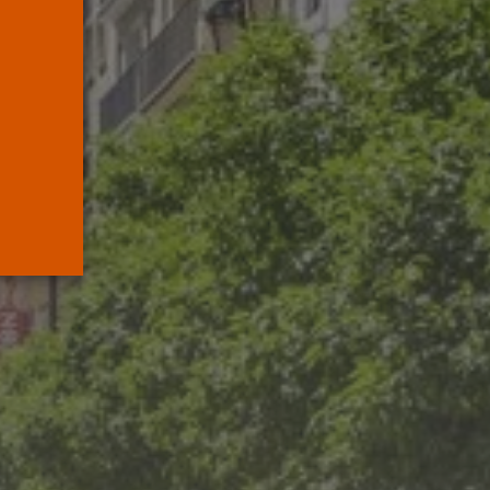
mueve pieza, los
jueces...
POR
RAMÓN J.
06/08/2026
OPINIÓN
Interinos: el error del
Supremo que...
POR
RAMÓN J.
05/08/2026