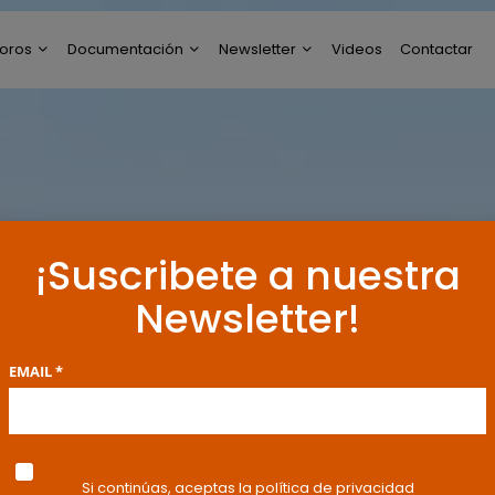
oros
Documentación
Newsletter
Videos
Contactar
ltimos Post
Modelos de Escritos
Perfil de Newsletter
reguntas y Respuestas
Resoluciones y
Publicaciones
oro General
ncuestas
¡Suscribete a nuestra
Newsletter!
EMAIL *
Si continúas, aceptas la política de privacidad