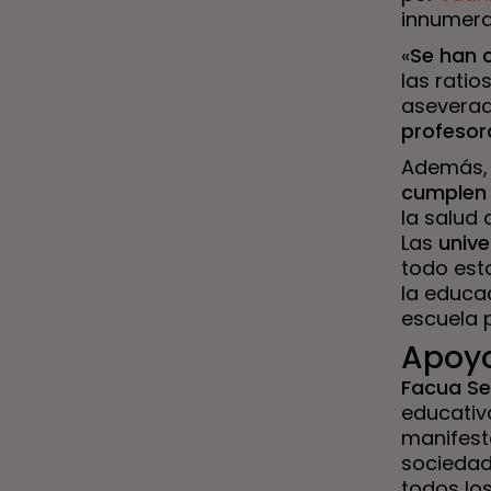
innumera
«
Se han 
las rati
aseverad
profeso
Además,
cumplen 
la salud
Las
univ
todo est
la educa
escuela 
Apoy
Facua Sev
educativ
manifesta
sociedad
todos los