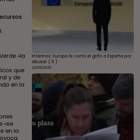
recursos
l
Verde «la
Interinos: Europa le corta el grifo a España por
abusar
( 5 )
22/08/2025
licos que
al y de
ndo en la
a
iones
e «se
e en la
rovoca