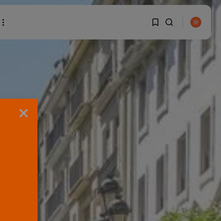
1
1
BUSCAR
Sorry, you have no
×
bookmarks yet.
0
ENTRADAS RECIENTES
Canarias
El Ministerio de Justicia
vende ‘propaganda...
POR
RAMÓN J.
07/08/2026
OPINIÓN
Interinos: Europa