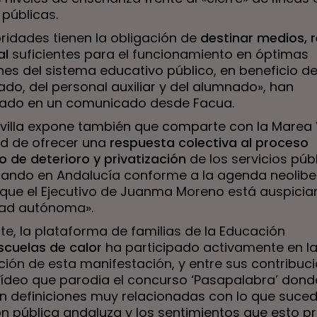
públicas.
oridades tienen la obligación de
destinar medios, 
al
suficientes para el funcionamiento en óptimas
es del sistema educativo público, en beneficio de
do, del personal auxiliar y del alumnado», han
ado en un comunicado desde Facua.
villa expone también que comparte con la Marea 
d de ofrecer una
respuesta colectiva al proceso
 de deterioro y privatización
de los servicios púb
dando en Andalucía conforme a la agenda neoliber
 que el Ejecutivo de Juanma Moreno está auspicia
ad autónoma».
te, la plataforma de familias de la Educación
scuelas de calor
ha participado activamente en l
ción de esta manifestación, y entre sus contribuc
vídeo que parodia el concurso ‘Pasapalabra’ dond
n definiciones muy relacionadas con lo que suced
n pública andaluza y los sentimientos que esto p