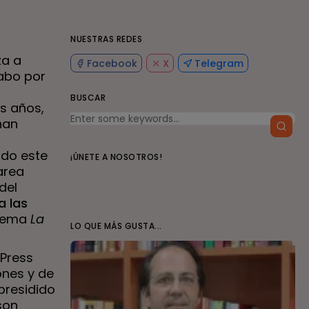
NUESTRAS REDES
za a
Facebook
X
Telegram
cabo por
BUSCAR
s años,
han
do este
¡ÚNETE A NOSOTROS!
area
del
a las
 lema
La
LO QUE MÁS GUSTA...
Press
ones y de
presidido
son