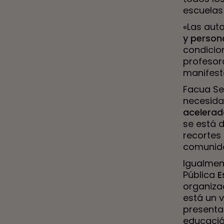
escuelas 
«Las aut
y person
condicion
profesora
manifest
Facua Se
necesida
acelerado
se está 
recortes
comunid
Igualmen
Pública
E
organiza
está un 
presenta
educació