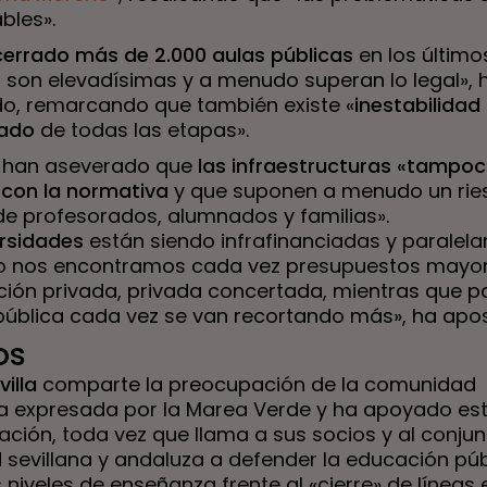
bles».
cerrado más de 2.000 aulas públicas
en los último
os son elevadísimas y a menudo superan lo legal», 
o, remarcando que también existe «
inestabilidad 
rado
de todas las etapas».
 han aseverado que
las infraestructuras «tampo
con la normativa
y que suponen a menudo un rie
 de profesorados, alumnados y familias».
ersidades
están siendo infrafinanciadas y paralel
o nos encontramos cada vez presupuestos mayo
ción privada, privada concertada, mientras que pa
pública cada vez se van recortando más», ha apost
os
illa
comparte la preocupación de la comunidad
a expresada por la Marea Verde y ha apoyado es
ción, toda vez que llama a sus socios y al conjun
 sevillana y andaluza a defender la educación púb
 niveles de enseñanza frente al «cierre» de líneas 