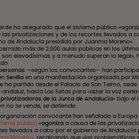
rde ha asegurado que el sistema público «agoni
las privatizaciones y de los recortes llevados a 
rno de Andalucía presidido por Juanma Moreno»
cerrado más de 2.000 aulas públicas en los último
os son elevadísimas y a menudo superan lo legal», 
ado
 personas
—según los convocantes— han participa
en
Sevilla
en una manifestación organizada por M
e ha partido desde el Palacio de San Telmo, sede 
 andaluz, hasta Las Setas para «alzar la voz
contr
 privatizadoras de la Junta de Andalucía
» bajo el
n no se vende, se defiende
.
 organización convocante han señalado a Europa 
istema público
«
agoniza
a causa de las privatizaci
tes llevados a cabo por el gobierno de Andalucía 
ma Moreno»
, recalcando que «las problemáticas 