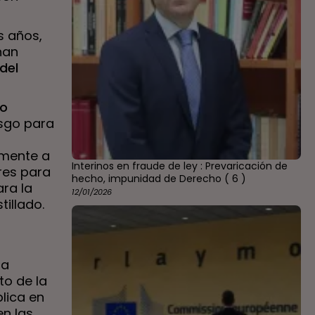
s años,
han
del
co
sgo para
amente a
Interinos en fraude de ley : Prevaricación de
res para
hecho, impunidad de Derecho
( 6 )
ra la
12/01/2026
illado.
ta
to de la
lica en
en las