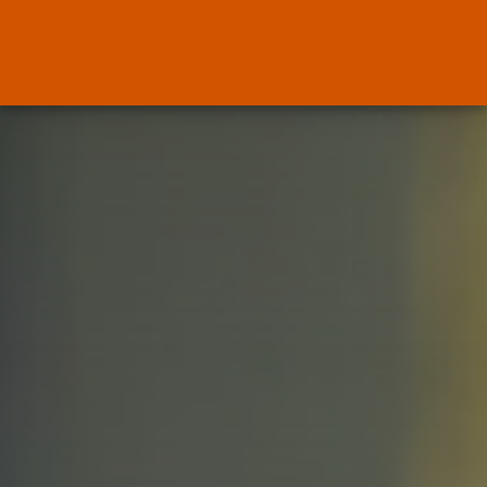
ENTRADAS RECIENTES
OPINIÓN
Interinos: el error del Supremo
que...
POR
RAMÓN J.
05/08/2026
Abogados
El abogado Javier Arauz, en
Murcia,...
POR
RAMÓN J.
04/08/2026
OPINIÓN
Interinos: Junts se lo deja claro...
POR
RAMÓN J.
03/08/2026