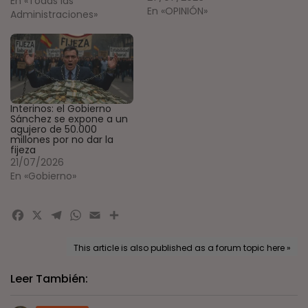
En «Todas las
En «OPINIÓN»
Administraciones»
Interinos: el Gobierno
Sánchez se expone a un
agujero de 50.000
millones por no dar la
fijeza
21/07/2026
En «Gobierno»
Facebook
X
Telegram
WhatsApp
Email
Compartir
This article is also published as a forum topic here »
Leer También: