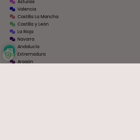
Asturias
Valencia
Castilla La Mancha
Castilla y León
La Rioja
Navarra
Andalucía
Extremadura
Aragón
Murcia
Galicia
Cantabria
Ceuta y Melilla
Zona Conexión Blog - Foros [Administraciones]
Todas las Administraciones
OPOSICIONES
Justicia
Educación
Sanidad