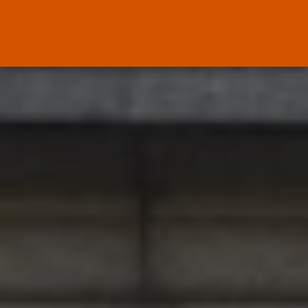
OPINIÓN
Interinos: Europa mueve pieza,
los jueces...
POR
RAMÓN J.
06/08/2026
OPINIÓN
Interinos: el error del Supremo
que...
POR
RAMÓN J.
05/08/2026
Abogados
El abogado Javier Arauz, en
Murcia,...
POR
RAMÓN J.
04/08/2026