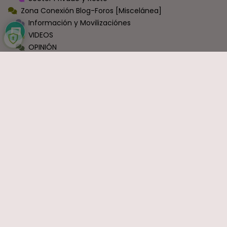
Zona Conexión Blog-Foros [Miscelánea]
Información y Movilizaciónes
VIDEOS
OPINIÓN
Economía
Política
Sindicatos
Ocio y Entretenimiento
Sin Categoría
COMENTARIOS RECIENTES
Carlos
en
Bruselas cambia las normas: exige a España que
haga fijos a todos los funcionarios que ahora son interinos
Interina
en
Interinos: Sánchez se estaría abriendo a una ley
de punto final
Ramón J.
en
La mayor transformación de la Justicia en
décadas ya está en marcha: el nuevo modelo organizativo
avanza con firmeza
Formidable
en
Reforma judicial en Canarias: togas, cholas y