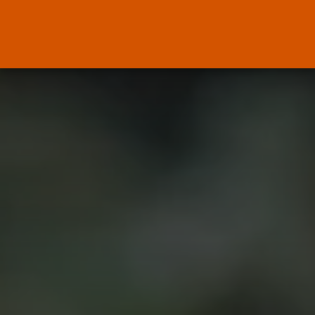
ENTRADAS RECIENTES
Canarias
El Ministerio de Justicia vende
‘propaganda...
POR
RAMÓN J.
07/08/2026
OPINIÓN
Interinos: Europa mueve pieza,
los jueces...
POR
RAMÓN J.
06/08/2026
OPINIÓN
Interinos: el error del Supremo
que...
POR
RAMÓN J.
05/08/2026