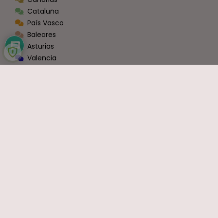
Cataluña
País Vasco
Baleares
Asturias
Valencia
Castilla La Mancha
Castilla y León
La Rioja
Navarra
Andalucía
Extremadura
Aragón
Murcia
Galicia
Cantabria
Ceuta y Melilla
Zona Conexión Blog - Foros [Administraciones]
Todas las Administraciones