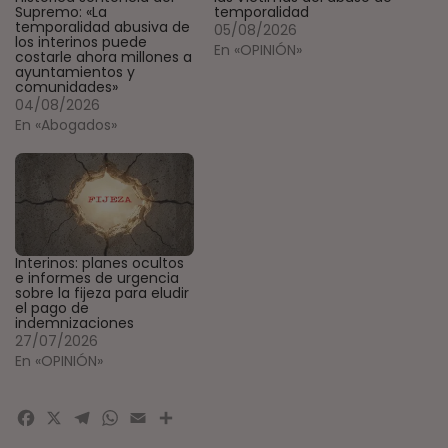
Supremo: «La
temporalidad
temporalidad abusiva de
05/08/2026
los interinos puede
En «OPINIÓN»
costarle ahora millones a
ayuntamientos y
comunidades»
04/08/2026
En «Abogados»
Interinos: planes ocultos
e informes de urgencia
sobre la fijeza para eludir
el pago de
indemnizaciones
27/07/2026
En «OPINIÓN»
Facebook
X
Telegram
WhatsApp
Email
Compartir