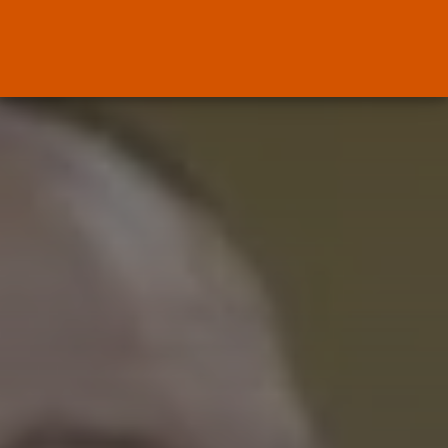
ENTRADAS RECIENTES
Canarias
El Ministerio de Justicia vende
‘propaganda...
POR
RAMÓN J.
07/08/2026
OPINIÓN
Interinos: Europa mueve pieza,
los jueces...
POR
RAMÓN J.
06/08/2026
OPINIÓN
Interinos: el error del Supremo
que...
POR
RAMÓN J.
05/08/2026