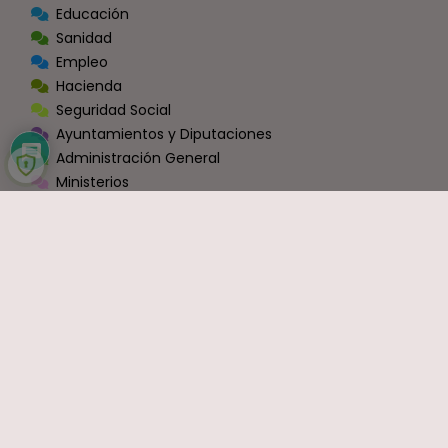
Educación
Sanidad
Empleo
Hacienda
Seguridad Social
Ayuntamientos y Diputaciones
Administración General
Ministerios
Fuerzas y Cuerpos de Seguridad
Sector Privado y Resto
Zona Conexión Blog-Foros [Miscelánea]
Información y Movilizaciónes
VIDEOS
OPINIÓN
Economía
Política
Sindicatos
Ocio y Entretenimiento
Sin Categoría