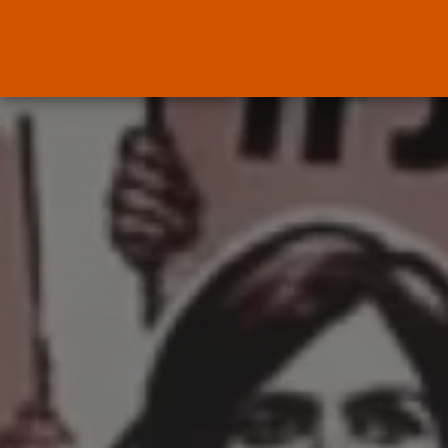
ENTRADAS RECIENTES
OPINIÓN
Interinos: Europa mueve pieza,
los jueces...
POR
RAMÓN J.
06/08/2026
OPINIÓN
Interinos: el error del Supremo
que...
POR
RAMÓN J.
05/08/2026
Abogados
El abogado Javier Arauz, en
Murcia,...
POR
RAMÓN J.
04/08/2026