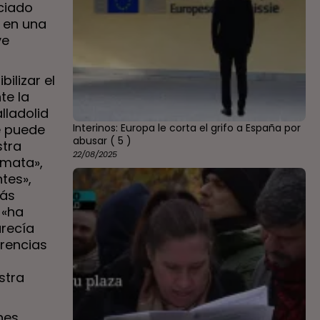
iciado
 en una
ve
ilizar el
te la
lladolid
e puede
Interinos: Europa le corta el grifo a España por
abusar
( 5 )
stra
22/08/2025
 mata»,
tes»,
más
 «ha
arecía
rencias
stra
nes,