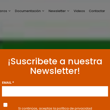
oros
Documentación
Newsletter
Videos
Contactar
ltimos Post
Modelos de Escritos
Perfil de Newsletter
reguntas y Respuestas
Resoluciones y
Publicaciones
oro General
ncuestas
¡Suscribete a nuestra
Newsletter!
EMAIL *
Si continúas, aceptas la política de privacidad