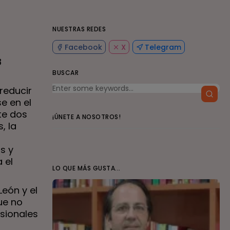
NUESTRAS REDES
Facebook
X
Telegram
8
BUSCAR
reducir
e en el
te dos
¡ÚNETE A NOSOTROS!
, la
s y
 el
LO QUE MÁS GUSTA...
León y el
ue no
esionales