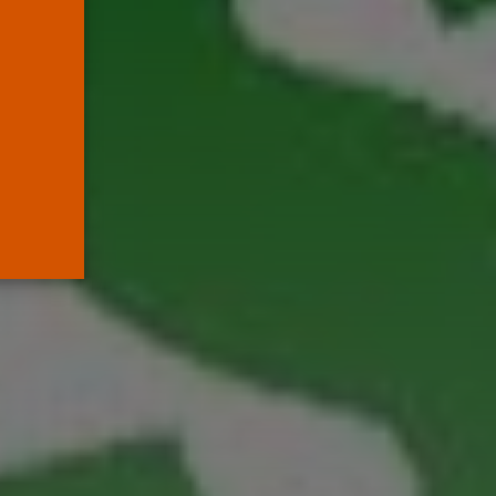
Supremo que...
POR
RAMÓN J.
05/08/2026
Abogados
El abogado Javier
Arauz, en Murcia,...
POR
RAMÓN J.
04/08/2026