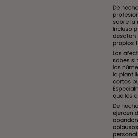
De hecho
profesio
sobre la
Incluso 
desatan l
propios 
Los afec
sabes si
los núme
la plant
cortos p
Especialm
que les 
De hecho
ejercen 
abandono
aplausos»
personal