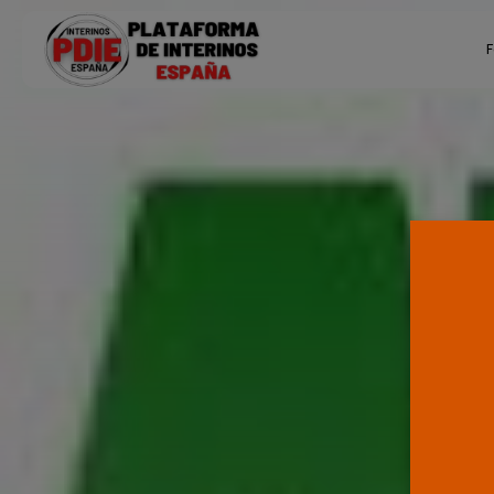
Search
F
for:
Ú
P
F
E