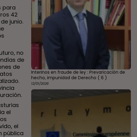
s para
tros 42
de junio.
ue
os
uturo, no
endías de
ones de
Interinos en fraude de ley : Prevaricación de
ratos
hecho, impunidad de Derecho
( 6 )
lizado.
12/01/2026
vincia
uración.
sturias
a el
los
ido, el
n pública