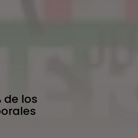
 de los
porales