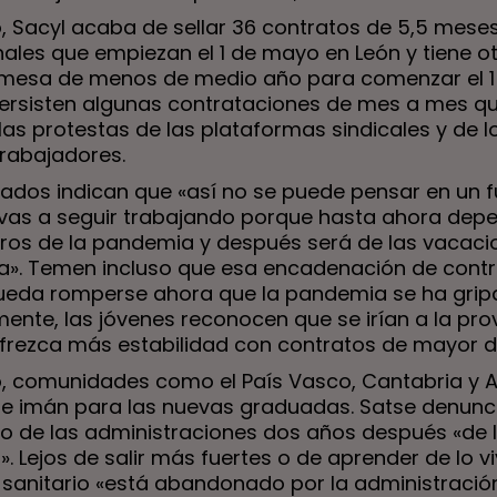
, Sacyl acaba de sellar 36 contratos de 5,5 mese
nales que empiezan el 1 de mayo en León y tiene o
 mesa de menos de medio año para comenzar el 1 
persisten algunas contrataciones de mes a mes q
as protestas de las plataformas sindicales y de l
trabajadores.
tados indican que «así no se puede pensar en un f
 vas a seguir trabajando porque hasta ahora dep
ros de la pandemia y después será de las vacaci
illa». Temen incluso que esa encadenación de cont
ueda romperse ahora que la pandemia se ha gripa
ente, las jóvenes reconocen que se irían a la pro
ofrezca más estabilidad con contratos de mayor d
, comunidades como el País Vasco, Cantabria y A
de imán para las nuevas graduadas. Satse denunci
 de las administraciones dos años después «de 
. Lejos de salir más fuertes o de aprender de lo viv
 sanitario «está abandonado por la administració