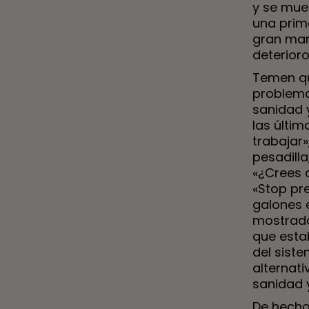
y se mues
una prim
gran man
deterior
Temen que
problema
sanidad y
las últi
trabajar
pesadilla
«¿Crees 
«Stop pr
galones 
mostrado
que esta
del siste
alternat
sanidad 
De hecho,