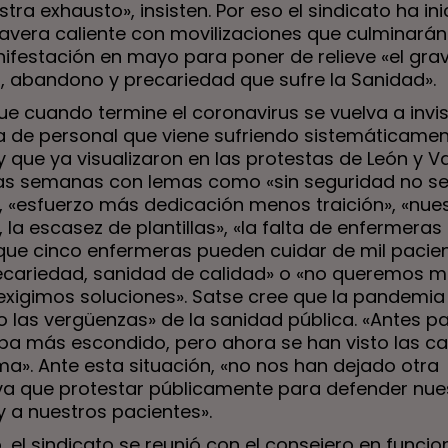
tra exhausto», insisten. Por eso el sindicato ha in
avera caliente con movilizaciones que culminarán
ifestación en mayo para poner de relieve «el gra
o, abandono y precariedad que sufre la Sanidad».
 cuando termine el coronavirus se vuelva a invisib
 de personal que viene sufriendo sistemáticamen
 que ya visualizaron en las protestas de León y Va
mas semanas con lemas como «sin seguridad no s
», «esfuerzo más dedicación menos traición», «nue
, la escasez de plantillas», «la falta de enfermeras
que cinco enfermeras pueden cuidar de mil pacien
ecariedad, sanidad de calidad» o «no queremos 
exigimos soluciones». Satse cree que la pandemia
 las vergüenzas» de la sanidad pública. «Antes p
ba más escondido, pero ahora se han visto las ca
ma». Ante esta situación, «no nos han dejado otra
iva que protestar públicamente para defender nue
y a nuestros pacientes».
 el sindicato se reunió con el consejero en funcio