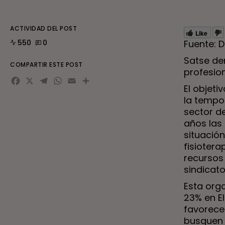
ACTIVIDAD DEL POST
Like
550
0
Fuente: D
Satse de
COMPARTIR ESTE POST
profesio
Facebook
X
Telegram
WhatsApp
Email
Compartir
El objet
la tempor
sector d
años las 
situación
fisioter
recursos 
sindicato
Esta orga
23% en El
favorece 
busquen t