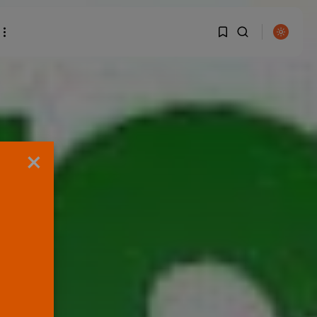
1
1
BUSCAR
Sorry, you have no
×
bookmarks yet.
0
ENTRADAS RECIENTES
OPINIÓN
Interinos: Europa
mueve pieza, los
jueces...
POR
RAMÓN J.
06/08/2026
OPINIÓN
Interinos: el error del